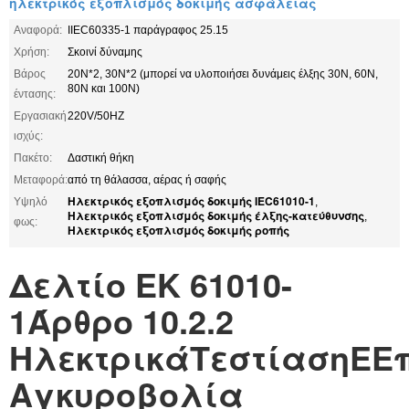
ηλεκτρικός εξοπλισμός δοκιμής ασφάλειας
Αναφορά:
IIEC60335-1 παράγραφος 25.15
Χρήση:
Σκοινί δύναμης
Βάρος
20N*2, 30N*2 (μπορεί να υλοποιήσει δυνάμεις έλξης 30N, 60N,
80N και 100N)
έντασης:
Εργασιακή
220V/50HZ
ισχύς:
Πακέτο:
Δαστική θήκη
Μεταφορά:
από τη θάλασσα, αέρας ή σαφής
Ηλεκτρικός εξοπλισμός δοκιμής IEC61010-1
Υψηλό
,
Ηλεκτρικός εξοπλισμός δοκιμής έλξης-κατεύθυνσης
,
φως:
Ηλεκτρικός εξοπλισμός δοκιμής ροπής
Δελτίο ΕΚ 61010-
1
Άρθρο 10.2.2
Ηλεκτρικά
Τ
εστίαση
Ε
Ε
Αγκυροβολία