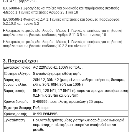
GB14711 ρήτρα 25.8
IEC60884-1 Σφραγίδες και πρίζες για οικιακούς και παρόμοιους σκοπούς
-Μέρος 1: Γενικές απαιτήσεις Άρθρο 23.1 και 18
IEC60598-1 Φωτιστικά ∆Μ 1: Γενικές απαιτήσεις και δοκιμές Παράγραφος
5.2.10.3 και πίνακα 5.2
Ηλεκτρικός ιατρικός εξοπλισμός - Μέρος 1: Γενικές απαιτήσεις για τη βασική
ασφάλεια και τις βασικές επιδόσεις Άρθρο 8.11.3.5 και πίνακας 18
Ηλεκτρικός ιατρικός εξοπλισμός - Μέρος 1: Γενικές απαιτήσεις για τη βασική
ασφάλεια και τις βασικές επιδόσεις10.2.2 και πίνακας 11
3. Παραμέτροι
Εργασιακή ισχύς
AC 220V/50Hz, 100W το πολύ.
Σύστημα ελέγχου
5 ιντσών έγχρωμη οθόνη αφής
Βάρος της
20N * 2, 30N * 2 (μπορεί να συνειδητοποιήσει τις δυνάμεις
δύναμης έλξης
έλξης 30N, 60N, 80N και 100N)
Βάρος ροπής
5N*1, 125.N*1, 17.5N*1 ((μπορεί να πραγματοποιήσει ροπή
0,1Nm, 0,25Nm και 0,35Nm)
Χρόνοι δοκιμής
0~99999 προεπιλογή, προεπιλογή 25 φορές
Ταχύτητα δοκιμής
Ρυθμίσιμο
Χρόνος ροπής
0~99H99M99S
Εγκατάσταση
Πολλαπλές τρύπες βίδες για την κλειδαριά, βίδα κλειδαριά
συμπίεσης, η πλατφόρμα μπορεί να ανυψωθεί και να
μειωθεί