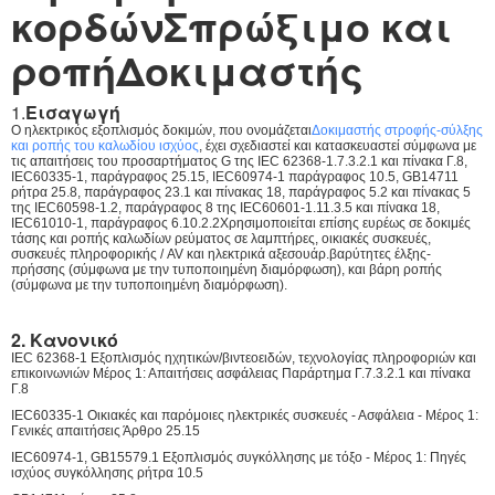
κορδών
Σπρώξιμο και
ροπή
Δοκιμαστής
1.
Εισαγωγή
Ο ηλεκτρικός εξοπλισμός δοκιμών, που ονομάζεται
Δοκιμαστής στροφής-σύλξης
και ροπής του καλωδίου ισχύος
, έχει σχεδιαστεί και κατασκευαστεί σύμφωνα με
τις απαιτήσεις του προσαρτήματος G της IEC 62368-1.7.3.2.1 και πίνακα Γ.8,
IEC60335-1, παράγραφος 25.15, IEC60974-1 παράγραφος 10.5, GB14711
ρήτρα 25.8, παράγραφος 23.1 και πίνακας 18, παράγραφος 5.2 και πίνακας 5
της IEC60598-1.2, παράγραφος 8 της IEC60601-1.11.3.5 και πίνακα 18,
IEC61010-1, παράγραφος 6.10.2.2Χρησιμοποιείται επίσης ευρέως σε δοκιμές
τάσης και ροπής καλωδίων ρεύματος σε λαμπτήρες, οικιακές συσκευές,
συσκευές πληροφορικής / AV και ηλεκτρικά αξεσουάρ.βαρύτητες έλξης-
πρήσσης (σύμφωνα με την τυποποιημένη διαμόρφωση), και βάρη ροπής
(σύμφωνα με την τυποποιημένη διαμόρφωση).
2. Κανονικό
IEC 62368-1 Εξοπλισμός ηχητικών/βιντεοειδών, τεχνολογίας πληροφοριών και
επικοινωνιών Μέρος 1: Απαιτήσεις ασφάλειας Παράρτημα Γ.7.3.2.1 και πίνακα
Γ.8
IEC60335-1 Οικιακές και παρόμοιες ηλεκτρικές συσκευές - Ασφάλεια - Μέρος 1:
Γενικές απαιτήσεις Άρθρο 25.15
IEC60974-1, GB15579.1 Εξοπλισμός συγκόλλησης με τόξο - Μέρος 1: Πηγές
ισχύος συγκόλλησης ρήτρα 10.5