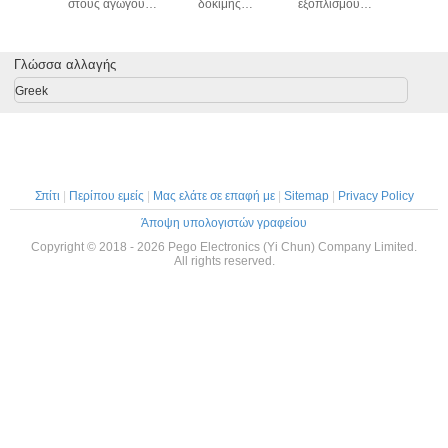
ιμής
στους αγωγούς
δοκιμής
εξοπλισμού
λύσεων 
ρικής
σύμφωνα με την
ΣΥΝΕΧΟΎΣ
0~100mA δοκιμής
IEC60
λειας
IEC60884-1
διηλεκτρικής
διηλεκτρικής
παράγραφος
δύναμης
δύναμης υψηλής
Γλώσσα αλλαγής
12.2.5
εναλλασσόμενου
τάσης
ρεύματος με την
συμμορφώνεται σε
Greek
πιστοποίηση CE
iec60335-1
Σπίτι
|
Περίπου εμείς
|
Μας ελάτε σε επαφή με
|
Sitemap
|
Privacy Policy
Άποψη υπολογιστών γραφείου
Copyright © 2018 - 2026 Pego Electronics (Yi Chun) Company Limited.
All rights reserved.