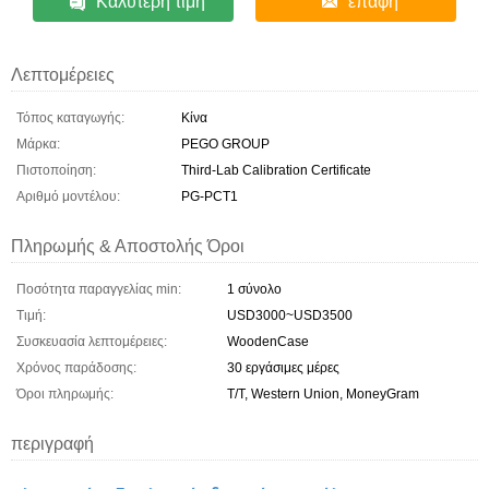
Καλύτερη τιμή
επαφή
Λεπτομέρειες
Τόπος καταγωγής:
Κίνα
Μάρκα:
PEGO GROUP
Πιστοποίηση:
Third-Lab Calibration Certificate
Αριθμό μοντέλου:
PG-PCT1
Πληρωμής & Αποστολής Όροι
Ποσότητα παραγγελίας min:
1 σύνολο
Τιμή:
USD3000~USD3500
Συσκευασία λεπτομέρειες:
WoodenCase
Χρόνος παράδοσης:
30 εργάσιμες μέρες
Όροι πληρωμής:
T/T, Western Union, MoneyGram
περιγραφή