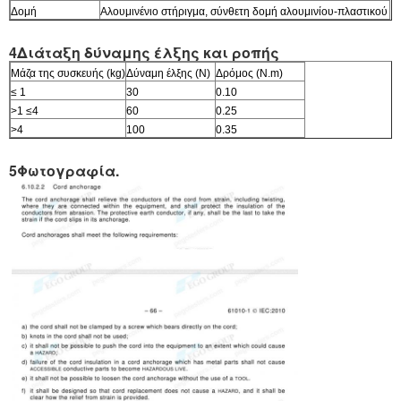
Δομή
Αλουμινένιο στήριγμα, σύνθετη δομή αλουμινίου-πλαστικού
4Διάταξη δύναμης έλξης και ροπής
Μάζα της συσκευής (kg)
Δύναμη έλξης (N)
Δρόμος (N.m)
≤ 1
30
0.10
>1 ≤4
60
0.25
>4
100
0.35
5Φωτογραφία.