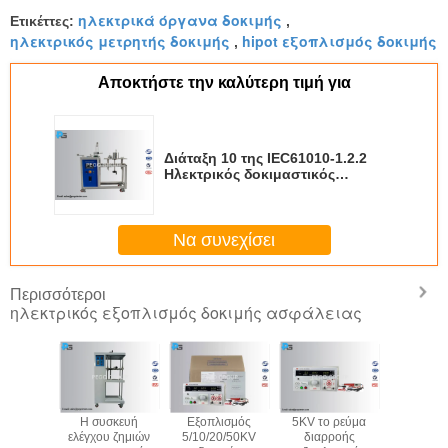
ηλεκτρικά όργανα δοκιμής
Ετικέττες:
,
ηλεκτρικός μετρητής δοκιμής
hipot εξοπλισμός δοκιμής
,
Αποκτήστε την καλύτερη τιμή για
Διάταξη 10 της IEC61010-1.2.2
Ηλεκτρικός δοκιμαστικός
εξοπλισμός για την αγκύρωση
καλωδίων, δοκιμαστής στροφής
και ροπής
Να συνεχίσει
Περισσότεροι
ηλεκτρικός εξοπλισμός δοκιμής ασφάλειας
0598
Η συσκευή
Εξοπλισμός
5KV το ρεύμα
Δοκιμαστής
ισμός
ελέγχου ζημιών
5/10/20/50KV
διαρροής
παρακολο