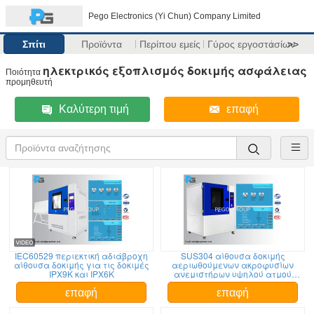
Pego Electronics (Yi Chun) Company Limited
Σπίτι
Προϊόντα
Περίπου εμείς
Γύρος εργοστασίων
>>
ηλεκτρικός εξοπλισμός δοκιμής ασφάλειας
Ποιότητα
προμηθευτή
Καλύτερη τιμή
επαφή
IEC60529 περιεκτική αδιάβροχη
SUS304 αίθουσα δοκιμής
αίθουσα δοκιμής για τις δοκιμές
αεριωθούμενων ακροφυσίων
IPX9K και IPX6K
ανεμιστήρων υψηλού ατμού
εξεταστικού εξοπλισμού PLC IP
επαφή
επαφή