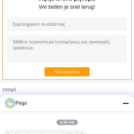
We bellen je snel terug!
επαφή
Ms. Penny Peng
Pego
Τηλέφωνο :
0086-795-3560528
6:45 AM
Φορητός έλεγχος δάχτυλων δοκιμής μήκος 100 χιλιοστόμε