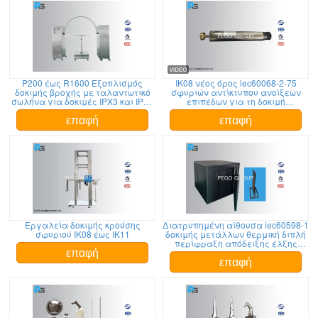
Ρ200 έως R1600 Εξοπλισμός
IK08 νέος όρος iec60068-2-75
δοκιμής βροχής με ταλαντωτικό
σφυριών αντίκτυπου ανοίξεων
σωλήνα για δοκιμές IPX3 και IPX4
επιπέδων για τη δοκιμή
για το περίβλημα του ηλεκτρικού
αντίκτυπου 5J
οχήματος
επαφή
επαφή
Εργαλεία δοκιμής κρούσης
Διατρυπημένη αίθουσα iec60598-1
σφυριού IK08 έως IK11
δοκιμής μετάλλων θερμική διπλή
περίφραξη απόδειξης έλξης
στρώματος παραρτημάτων Δ
επαφή
επαφή