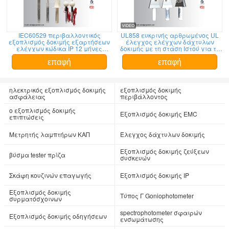
IEC60529 περιβαλλοντικός
UL858 ευκρινής αρθρωμένος UL
εξοπλισμός δοκιμής εξαρτήσεων
έλεγχος ελέγχων δάχτυλων
ελέγχων κώδικα IP 12 μήνες
δοκιμής με τη στάση Ιστού για τη
εξουσιοδότησης
δοκιμή δυνατότητας πρόσβασης
επαφή
επαφή
ηλεκτρικός εξοπλισμός δοκιμής
εξοπλισμός δοκιμής
ασφάλειας
περιβάλλοντος
ο εξοπλισμός δοκιμής
Εξοπλισμός δοκιμής EMC
επιπτώσεις
Μετρητής λαμπτήρων ΚΑΠ
Έλεγχος δάχτυλων δοκιμής
Εξοπλισμός δοκιμής ζεύξεων
βύσμα tester πρίζα
συσκευών
Σκάφη κουζινών επαγωγής
Εξοπλισμός δοκιμής IP
Εξοπλισμός δοκιμής
Τύπος Γ Goniophotometer
συρματόσχοινων
spectrophotometer σφαιρών
Εξοπλισμός δοκιμής οδηγήσεων
ενσωμάτωσης