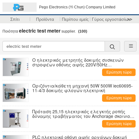
Pego Electronics (Yi Chun) Company Limited
Σπίτι
Προϊόντα
Περίπου εμείς
Γύρος εργοστασίων
>>
electric test meter
Ποιότητα
supplier.
(100)
Ο ηλεκτρικός μετρητής δοκιμής συσκευών
στροφέων οθόνης αφής 220V/50Hz
προσαρμόζεται σε iec60335-2-23
Ερώτηση τώρα
Οριζόντια/κάθετη μηχανή 50W 500W iec60695-
11-4/3 δοκιμής φλογών ηλεκτρική
Ερώτηση τώρα
Πρόταση 25,15 ηλεκτρικός ελεγκτής ροπής
δύναμης τραβήγματος του Anchorage σκοινιού
δύναμης οργάνων δοκιμής
Ερώτηση τώρα
PLC ηλεκτρικό οθόνη αφής οργάνων δοκιμή