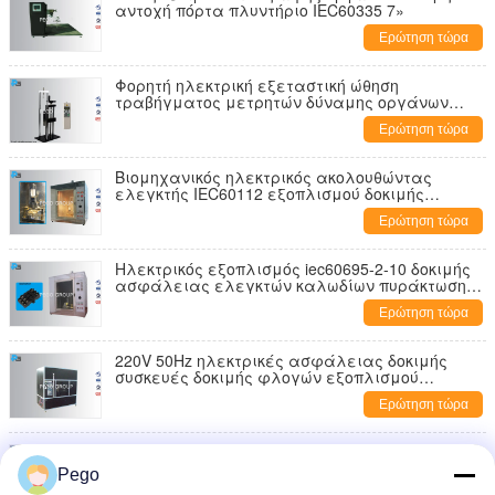
αντοχή πόρτα πλυντήριο IEC60335 7»
Ερώτηση τώρα
Φορητή ηλεκτρική εξεταστική ώθηση
τραβήγματος μετρητών δύναμης οργάνων
ψηφιακή με το πεδίο δοκιμών δύναμης
Ερώτηση τώρα
Βιομηχανικός ηλεκτρικός ακολουθώντας
ελεγκτής IEC60112 εξοπλισμού δοκιμής
ασφάλειας με το ηλεκτρόδιο λευκόχρυσου
Ερώτηση τώρα
Ηλεκτρικός εξοπλισμός iec60695-2-10 δοκιμής
ασφάλειας ελεγκτών καλωδίων πυράκτωσης
με το παράθυρο παρατήρησης
Ερώτηση τώρα
220V 50Hz ηλεκτρικές ασφάλειας δοκιμής
συσκευές δοκιμής φλογών εξοπλισμού
οριζόντιες/κάθετες
Ερώτηση τώρα
IEC60065 ηλεκτρική ασφάλειας δοκιμής
εξοπλισμού λεπτή στρώματος δοκιμή
Pego
διηλεκτρικής δύναμης μόνωσης υλική