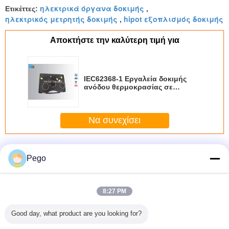
ηλεκτρικά όργανα δοκιμής
Ετικέττες:
,
ηλεκτρικός μετρητής δοκιμής
hipot εξοπλισμός δοκιμής
,
Αποκτήστε την καλύτερη τιμή για
IEC62368-1 Εργαλεία δοκιμής
ανόδου θερμοκρασίας σε
ατσάλινο δίσκο αλουμινίου
δακτυλίου αλουμινίου φύλλου
Να συνεχίσει
Περισσότεροι
ηλεκτρικός εξοπλισμός δοκιμής ασφάλειας
Pego
8:27 PM
Good day, what product are you looking for?
0598
Η συσκευή
Εξοπλισμός
5KV το ρεύμα
Δοκιμαστής
ισμός
ελέγχου ζημιών
5/10/20/50KV
διαρροής
παρακολο
ιμής
στους αγωγούς
δοκιμής
εξοπλισμού
λύσεων 