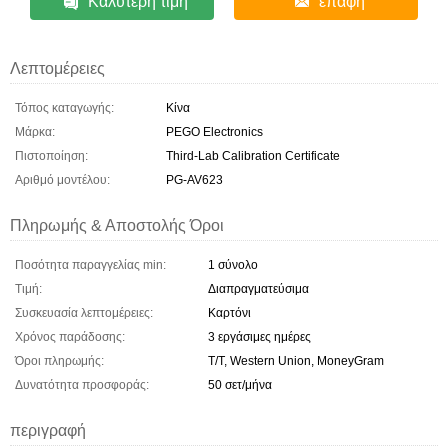
Καλύτερη τιμή
επαφή
Λεπτομέρειες
Τόπος καταγωγής:
Κίνα
Μάρκα:
PEGO Electronics
Πιστοποίηση:
Third-Lab Calibration Certificate
Αριθμό μοντέλου:
PG-AV623
Πληρωμής & Αποστολής Όροι
Ποσότητα παραγγελίας min:
1 σύνολο
Τιμή:
Διαπραγματεύσιμα
Συσκευασία λεπτομέρειες:
Καρτόνι
Χρόνος παράδοσης:
3 εργάσιμες ημέρες
Όροι πληρωμής:
T/T, Western Union, MoneyGram
Δυνατότητα προσφοράς:
50 σετ/μήνα
περιγραφή