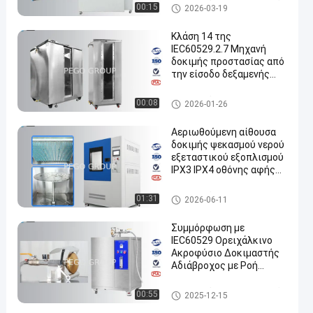
έλεγχο οθόνης αφής PLC
εξοπλισμός δοκιμής περιβάλ
00:15
2026-03-19
για δοκιμές IPX1-6
λοντος
Κλάση 14 της
IEC60529.2.7 Μηχανή
δοκιμής προστασίας από
την είσοδο δεξαμενής
νερού IPX7
Εξοπλισμός δοκιμής IP
00:08
2026-01-26
Αεριωθούμενη αίθουσα
δοκιμής ψεκασμού νερού
εξεταστικού εξοπλισμού
IPX3 IPX4 οθόνης αφής
PLC IP
Εξοπλισμός δοκιμής IP
01:31
2026-06-11
Συμμόρφωση με
IEC60529 Ορειχάλκινο
Ακροφύσιο Δοκιμαστής
Αδιάβροχος με Ροή
10L/min για Εξοπλισμό
Δοκιμών IPX3 και IPX4
εξοπλισμός δοκιμής περιβάλ
00:55
2025-12-15
λοντος