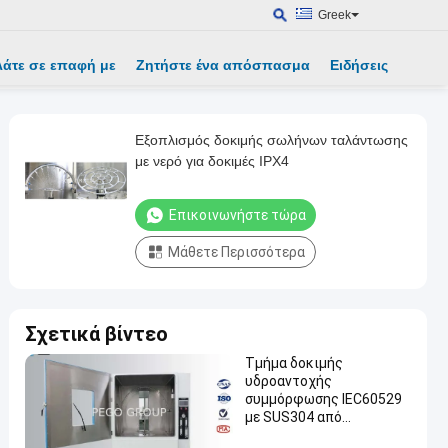
Greek
λάτε σε επαφή με
Ζητήστε ένα απόσπασμα
Ειδήσεις
Εξοπλισμός δοκιμής σωλήνων ταλάντωσης
με νερό για δοκιμές IPX4
Επικοινωνήστε τώρα
Μάθετε Περισσότερα
Σχετικά βίντεο
Τμήμα δοκιμής
υδροαντοχής
συμμόρφωσης IEC60529
με SUS304 από
ανοξείδωτο χάλυβα και