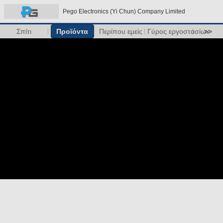
Pego Electronics (Yi Chun) Company Limited
Σπίτι
Προϊόντα
Περίπου εμείς
Γύρος εργοστασίων
>>