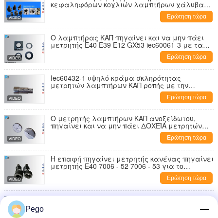
κεφαληφόρων κοχλιών λαμπτήρων χάλυβα
πηγαίνει/κανένας πηγαίνει νέος όρος
Ερώτηση τώρα
μετρητών
Ο λαμπτήρας ΚΑΠ πηγαίνει και να μην πάει
μετρητής E40 E39 E12 GX53 iec60061-3 με τα
πιστοποιητικά βαθμολόγησης
Ερώτηση τώρα
Iec60432-1 υψηλό κράμα σκληρότητας
μετρητών λαμπτήρων ΚΑΠ ροπής με την
πιστοποίηση CNAS
Ερώτηση τώρα
Ο μετρητής λαμπτήρων ΚΑΠ ανοξείδωτου,
πηγαίνει και να μην πάει ΔΟΧΕΊΑ μετρητών
εγκεκριμένα
Ερώτηση τώρα
Η επαφή πηγαίνει μετρητής κανένας πηγαίνει
μετρητής E40 7006 - 52 7006 - 53 για το
λαμπτήρα ΚΑΠ
Ερώτηση τώρα
Iec60061-3 τυποποιημένος μετρητής
λαμπτήρων ΚΑΠ, μετρητής 7006-50 7006-51A
Pego
επαφών E27