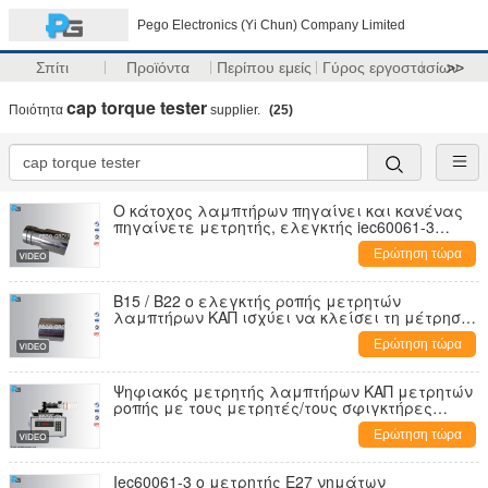
Pego Electronics (Yi Chun) Company Limited
Σπίτι
Προϊόντα
Περίπου εμείς
Γύρος εργοστασίων
>>
cap torque tester
Ποιότητα
supplier.
(25)
Ο κάτοχος λαμπτήρων πηγαίνει και κανένας
πηγαίνετε μετρητής, ελεγκτής iec60061-3
ροπής ΚΑΠ πρότυπα
Ερώτηση τώρα
B15 / B22 ο ελεγκτής ροπής μετρητών
λαμπτήρων ΚΑΠ ισχύει να κλείσει τη μέτρηση
του εργαλείου
Ερώτηση τώρα
Ψηφιακός μετρητής λαμπτήρων ΚΑΠ μετρητών
ροπής με τους μετρητές/τους σφιγκτήρες
ροπής E27/E26 G5/G13
Ερώτηση τώρα
Iec60061-3 ο μετρητής E27 νημάτων