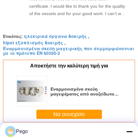
certificate. I would like to thank you for the quality
of the vessels and for your good work. I can’t wait
to work with you on other topics.
ηλεκτρικά όργανα δοκιμής
Ετικέττες:
,
hipot εξοπλισμός δοκιμής
,
Εναρμονισμένα σκεύη μαγειρικής που συμμορφώνονται
με το πρότυπο EN 60350-2
Αποκτήστε την καλύτερη τιμή για
Εναρμονισμένα σκεύη
μαγειρέματος από ανοξείδωτο
χάλυβα για τη μέτρηση ενέργειας
με κυλινδρικό σχεδιασμό
Να συνεχίσει
Σκάφη κουζινών επαγωγής
Pego
Περισσότεροι