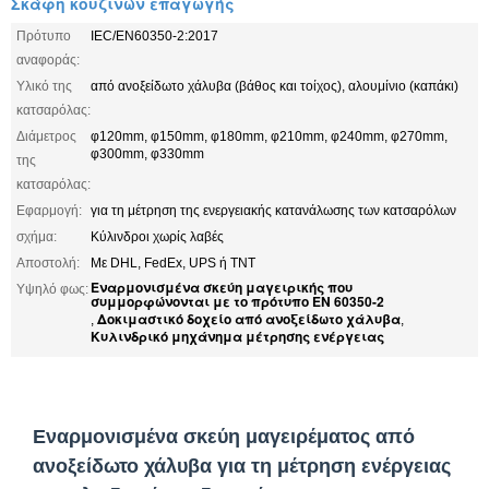
Σκάφη κουζινών επαγωγής
Πρότυπο
IEC/EN60350-2:2017
αναφοράς:
Υλικό της
από ανοξείδωτο χάλυβα (βάθος και τοίχος), αλουμίνιο (καπάκι)
κατσαρόλας:
Διάμετρος
φ120mm, φ150mm, φ180mm, φ210mm, φ240mm, φ270mm,
φ300mm, φ330mm
της
κατσαρόλας:
Εφαρμογή:
για τη μέτρηση της ενεργειακής κατανάλωσης των κατσαρόλων
σχήμα:
Κύλινδροι χωρίς λαβές
Αποστολή:
Με DHL, FedEx, UPS ή TNT
Εναρμονισμένα σκεύη μαγειρικής που
Υψηλό φως:
συμμορφώνονται με το πρότυπο EN 60350-2
Δοκιμαστικό δοχείο από ανοξείδωτο χάλυβα
,
,
Κυλινδρικό μηχάνημα μέτρησης ενέργειας
Εναρμονισμένα σκεύη μαγειρέματος από
ανοξείδωτο χάλυβα για τη μέτρηση ενέργειας