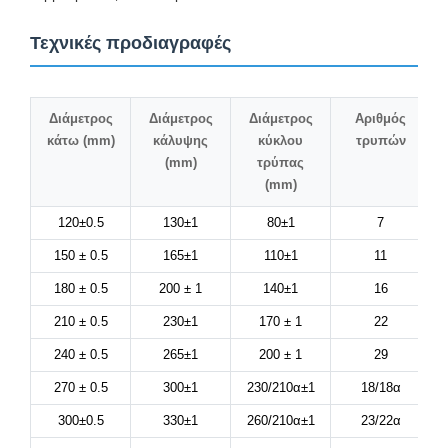
Τεχνικές προδιαγραφές
Διάμετρος
Διάμετρος
Διάμετρος
Αριθμός
κάτω (mm)
κάλυψης
κύκλου
τρυπών
(mm)
τρύπας
(mm)
120±0.5
130±1
80±1
7
150 ± 0.5
165±1
110±1
11
180 ± 0.5
200 ± 1
140±1
16
210 ± 0.5
230±1
170 ± 1
22
240 ± 0.5
265±1
200 ± 1
29
270 ± 0.5
300±1
230/210α±1
18/18α
300±0.5
330±1
260/210α±1
23/22α