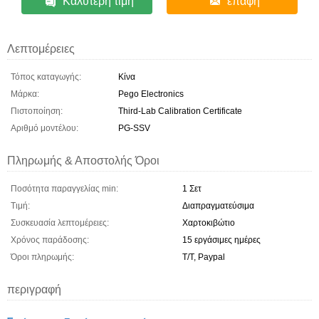
Καλύτερη τιμή
επαφή
Λεπτομέρειες
Τόπος καταγωγής:
Κίνα
Μάρκα:
Pego Electronics
Πιστοποίηση:
Third-Lab Calibration Certificate
Αριθμό μοντέλου:
PG-SSV
Πληρωμής & Αποστολής Όροι
Ποσότητα παραγγελίας min:
1 Σετ
Τιμή:
Διαπραγματεύσιμα
Συσκευασία λεπτομέρειες:
Χαρτοκιβώτιο
Χρόνος παράδοσης:
15 εργάσιμες ημέρες
Όροι πληρωμής:
T/T, Paypal
περιγραφή