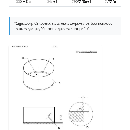
330 ± 0.5
365±1
290/270α±1
27/27α
*Σημείωση: Οι τρύπες είναι διατεταγμένες σε δύο κύκλους
τρύπων για μεγέθη που σημειώνονται με "α"