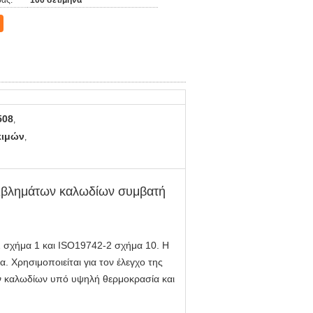
άς:
100 σετ/μήνα
508
,
κιμών
,
ριβλημάτων καλωδίων συμβατή
 σχήμα 1 και ISO19742-2 σχήμα 10. Η
α. Χρησιμοποιείται για τον έλεγχο της
ν καλωδίων υπό υψηλή θερμοκρασία και