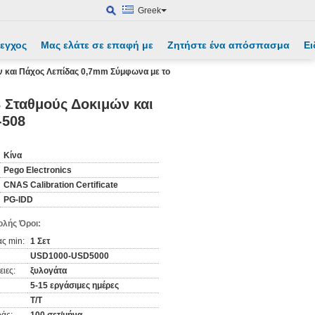
Greek
λεγχος
Μας ελάτε σε επαφή με
Ζητήστε ένα απόσπασμα
Ει
ν και Πάχος Λεπίδας 0,7mm Σύμφωνα με το
 Σταθμούς Δοκιμών και
-508
Κίνα
Pego Electronics
CNAS Calibration Certificate
PG-IDD
λής Όροι:
ς min:
1 Σετ
USD1000-USD5000
ιες:
ξυλογάτα
5-15 εργάσιμες ημέρες
T/T