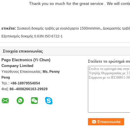
Thank you so much for the great service . We will conti
,
ετικέτα:
Συσκευή δοκιμής τριβής με γυαλόχαρτο 1500mm/min
Δοκιμαστής τριβ
Εξοπλισμός δοκιμής 0.63N ISO 6722-1
Στοιχεία επικοινωνίας
Pego Electronics (Yi Chun)
Στείλετε το ερώτημά σ
Company Limited
Υπεύθυνος Επικοινωνίας:
Ms. Penny
Peng
Τηλ.::
+86-18979554054
Φαξ:
86--4008266163-29929