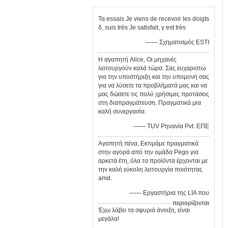
Τα essais Je viens de recevoir les doigts
δ, suis très Je satisfait, γ est très
—— Σχηματισμός ESTI
Η αγαπητή Alice, Οι μηχανές
λειτουργούν καλά τώρα. Σας ευχαριστώ
για την υποστήριξη και την υπομονή σας
για να λύσετε τα προβλήματά μας και να
μας δώσετε τις πολύ χρήσιμες προτάσεις
στη διαπραγμάτευση. Πραγματικά μια
καλή συνεργασία.
—— TUV Ρηνανία Pvt. ΕΠΕ
Αγαπητή πένα, Εκτιμάμε πραγματικά
στην αγορά από την ομάδα Pego για
αρκετά έτη, όλα τα προϊόντα έρχονται με
την καλή εύκολη λειτουργία ποιότητας
amd.
—— Εργαστήρια της LIA που
περιορίζονται
Έχω λάβει τα σφυριά άνοιξη, είναι
μεγάλα!