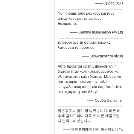
—— Ομάδα BSH
Ναι πήραμε τους ελέγχους και τους
μηχανικούς μας όπως τους.
Ευχαριστίες.
—— Gamma Illumination Pty Ltd
το σφυρί άνοιξη φαίνεται καλό και
λειτουργεί το πρόστιμο
—— Συνδετικότητα σίγμα
Αυτό πρόκειται να επιβεβαιώσει ότι η
διαταγή ήταν καλά - λαμβανόμενος και
όλη είναι στην καλή διαταγή. Μπορώ να
σας ευχαριστήσω για την πολύ
επαγγελματική υπηρεσία σας. Αυτό είναι
μια ευχάριστη συναλλαγή.
—— Ομάδα Gallagher
절연강도 시험기 잘 받았습니다. 빠른 배
송에 감사드리며 차후 또 다른 제품구입
시 연락드리겠습니다.
—— 유진코퍼레이션에 황동익입니다.