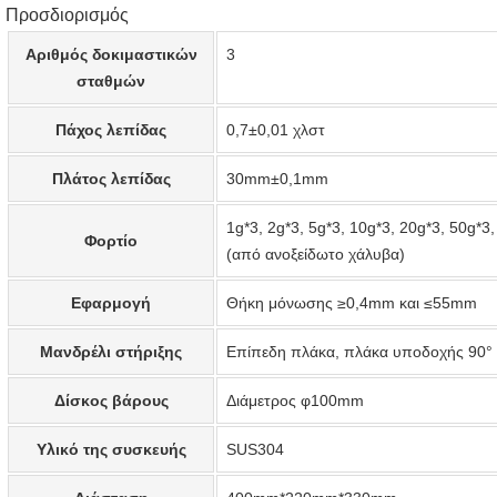
Προσδιορισμός
Αριθμός δοκιμαστικών
3
σταθμών
Πάχος λεπίδας
0,7±0,01 χλστ
Πλάτος λεπίδας
30mm±0,1mm
1g*3, 2g*3, 5g*3, 10g*3, 20g*3, 50g*3
Φορτίο
(από ανοξείδωτο χάλυβα)
Εφαρμογή
Θήκη μόνωσης ≥0,4mm και ≤55mm
Μανδρέλι στήριξης
Επίπεδη πλάκα, πλάκα υποδοχής 90° 
Δίσκος βάρους
Διάμετρος φ100mm
Υλικό της συσκευής
SUS304