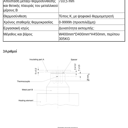
Απόσταση μεταξύ θερμοσύνθεσης
7±0,5 mm
και θετικής πλευράς του μεταλλικού
μέρους Β
Θερμοσύνθεση
Τύπος K, με ψηφιακό θερμομετρητή
Χρόνος σταθερής θερμοκρασίας
0-9999h (προεπιλέξιμη)
Εργασιακή ισχύς
Δυνατότητα εκπομπής:
Μέγεθος και βάρος
W400mm*D400mm*H450mm, περίπου
305KG
3Αριθμοί