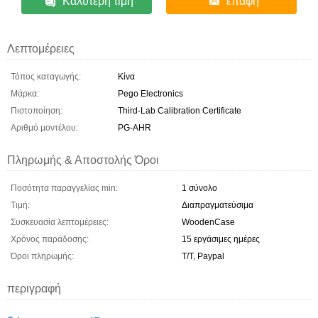
Καλύτερη τιμή
επαφή
Λεπτομέρειες
Τόπος καταγωγής:
Κίνα
Μάρκα:
Pego Electronics
Πιστοποίηση:
Third-Lab Calibration Certificate
Αριθμό μοντέλου:
PG-AHR
Πληρωμής & Αποστολής Όροι
Ποσότητα παραγγελίας min:
1 σύνολο
Τιμή:
Διαπραγματεύσιμα
Συσκευασία λεπτομέρειες:
WoodenCase
Χρόνος παράδοσης:
15 εργάσιμες ημέρες
Όροι πληρωμής:
Τ/Τ, Paypal
περιγραφή