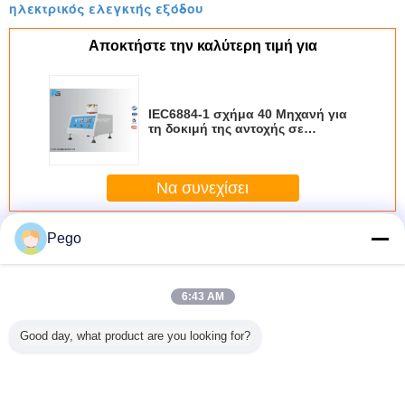
ηλεκτρικός ελεγκτής εξόδου
Αποκτήστε την καλύτερη τιμή για
IEC6884-1 σχήμα 40 Μηχανή για
τη δοκιμή της αντοχής σε
ανώμαλη θερμότητα των
μονωτικών φερμάτων των πινών
των πλέκων
Να συνεχίσει
βύσμα tester πρίζα
Pego
Περισσότεροι
6:43 AM
Good day, what product are you looking for?
σχήμα 30
Διαφορετικοί
Υλική 50 Hz
Πνευματικός
Δοκιμα
τρικό
προσαρμοστές
ελεγκτών
ελεγκτής ζωής
πρίζας π
 δοκιμής
ελεγκτών
υποδοχών
υποδοχών
υψηλής ακ
κτών
υποδοχών
βουλωμάτων
βουλωμάτων 5
 για την
βουλωμάτων
βαρελιών πτώσης
έως 60 φορές/
ηση
ροπής για τον
δύναμη
ελάχιστο σύστημα