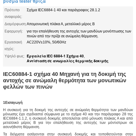
βύσμα tester πρίζα
Πρότυπο
Σχήμα IEC6884-1 40 και παράγραφος 28.1.2
αναφοράς:
Διαμόρφωση:
Απομονωτική πλάκα Α, μεταλλικό μέρος Β
Εφαρμογή:
για την επαλήθευση της αντοχής των μανδύων μονόπτωσης των
πινών από την πρίζα σε ανώμαλη θέρμανση.
Εργασιακή
AC220V±10%, 50/60Hz
ισχύς:
Εργαλεία IEC 6884-1 Σχήμα 40
Υψηλό φως:
,
Αντίσταση σε ανωμαλίες θερμικής δοκιμής
IEC60884-1 σχήμα 40 Μηχανή για τη δοκιμή της
αντοχής σε ανώμαλη θερμότητα των μονωτικών
φελλών των πινών
1Εισαγωγή
Η συσκευή για τη δοκιμή της αντοχής σε ανώμαλη θερμότητα των μανδύων
μόνωσης έχει σχεδιαστεί σύμφωνα με το σχήμα 40 και την παράγραφο 28 της
IEC6884-1.1.2, η συσκευή δοκιμής αποτελείται από μόνωση πλάκας Α και από
μεταλλικό μέρος Β για την επαλήθευση της αντοχής των μόντιστρων σε
ασυνήθιστη θέρμανση.
Τα δείγματα εισάγονται στην συσκευή δοκιμής και τοποθετούνται στην