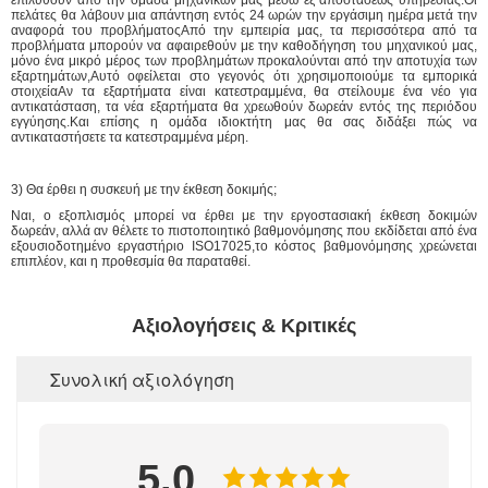
επιλυθούν από την ομάδα μηχανικών μας μέσω εξ αποστάσεως υπηρεσίας.Οι
πελάτες θα λάβουν μια απάντηση εντός 24 ωρών την εργάσιμη ημέρα μετά την
αναφορά του προβλήματοςΑπό την εμπειρία μας, τα περισσότερα από τα
προβλήματα μπορούν να αφαιρεθούν με την καθοδήγηση του μηχανικού μας,
μόνο ένα μικρό μέρος των προβλημάτων προκαλούνται από την αποτυχία των
εξαρτημάτων,Αυτό οφείλεται στο γεγονός ότι χρησιμοποιούμε τα εμπορικά
στοιχείαΑν τα εξαρτήματα είναι κατεστραμμένα, θα στείλουμε ένα νέο για
αντικατάσταση, τα νέα εξαρτήματα θα χρεωθούν δωρεάν εντός της περιόδου
εγγύησης.Και επίσης η ομάδα ιδιοκτήτη μας θα σας διδάξει πώς να
αντικαταστήσετε τα κατεστραμμένα μέρη.
3) Θα έρθει η συσκευή με την έκθεση δοκιμής;
Ναι, ο εξοπλισμός μπορεί να έρθει με την εργοστασιακή έκθεση δοκιμών
δωρεάν, αλλά αν θέλετε το πιστοποιητικό βαθμονόμησης που εκδίδεται από ένα
εξουσιοδοτημένο εργαστήριο ISO17025,το κόστος βαθμονόμησης χρεώνεται
επιπλέον, και η προθεσμία θα παραταθεί.
Αξιολογήσεις & Κριτικές
Συνολική αξιολόγηση
5.0