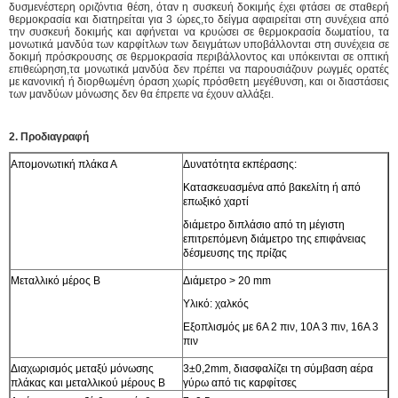
δυσμενέστερη οριζόντια θέση, όταν η συσκευή δοκιμής έχει φτάσει σε σταθερή
θερμοκρασία και διατηρείται για 3 ώρες,το δείγμα αφαιρείται στη συνέχεια από
την συσκευή δοκιμής και αφήνεται να κρυώσει σε θερμοκρασία δωματίου, τα
μονωτικά μανδύα των καρφίτλων των δειγμάτων υποβάλλονται στη συνέχεια σε
δοκιμή πρόσκρουσης σε θερμοκρασία περιβάλλοντος και υπόκεινται σε οπτική
επιθεώρηση,τα μονωτικά μανδύα δεν πρέπει να παρουσιάζουν ρωγμές ορατές
με κανονική ή διορθωμένη όραση χωρίς πρόσθετη μεγέθυνση, και οι διαστάσεις
των μανδύων μόνωσης δεν θα έπρεπε να έχουν αλλάξει.
2. Προδιαγραφή
Απομονωτική πλάκα Α
Δυνατότητα εκπέρασης:
Κατασκευασμένα από βακελίτη ή από
επωξικό χαρτί
διάμετρο διπλάσιο από τη μέγιστη
επιτρεπόμενη διάμετρο της επιφάνειας
δέσμευσης της πρίζας
Μεταλλικό μέρος Β
Διάμετρο > 20 mm
Υλικό: χαλκός
Εξοπλισμός με 6A 2 πιν, 10A 3 πιν, 16A 3
πιν
Διαχωρισμός μεταξύ μόνωσης
3±0,2mm, διασφαλίζει τη σύμβαση αέρα
πλάκας και μεταλλικού μέρους Β
γύρω από τις καρφίτσες