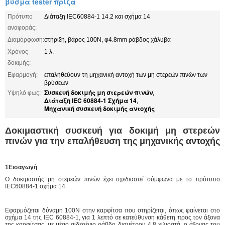
βύσμα tester πρίζα
Πρότυπο
Διάταξη IEC60884-1 14.2 και σχήμα 14
αναφοράς:
Διαμόρφωση:
στήριξη, βάρος 100N, φ4.8mm ράβδος χάλυβα
Χρόνος
1 λ.
δοκιμής:
Εφαρμογή:
επαληθεύουν τη μηχανική αντοχή των μη στερεών πινών των
βρύσεων
Συσκευή δοκιμής μη στερεών πινών
Υψηλό φως:
,
Διάταξη IEC 60884-1 Σχήμα 14
,
Μηχανική συσκευή δοκιμής αντοχής
Δοκιμαστική συσκευή για δοκιμή μη στερεών
πινών για την επαλήθευση της μηχανικής αντοχής
1Εισαγωγή
Ο δοκιμαστής μη στερεών πινών έχει σχεδιαστεί σύμφωνα με το πρότυπο
IEC60884-1 σχήμα 14.
Εφαρμόζεται δύναμη 100N στην καρφίτσα που στηρίζεται, όπως φαίνεται στο
σχήμα 14 της IEC 60884-1, για 1 λεπτό σε κατεύθυνση κάθετη προς τον άξονα
της καρφίτσας, με μέσο σιδερένιο ράβδο διαμέτρου 4.8 χιλιοστά, ο άξονας του