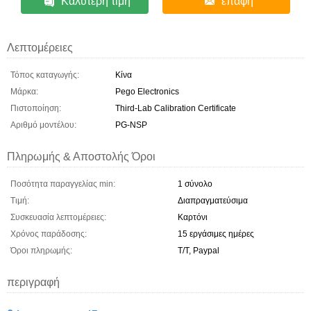
Καλύτερη τιμή
επαφή
Λεπτομέρειες
Τόπος καταγωγής:
Κίνα
Μάρκα:
Pego Electronics
Πιστοποίηση:
Third-Lab Calibration Certificate
Αριθμό μοντέλου:
PG-NSP
Πληρωμής & Αποστολής Όροι
Ποσότητα παραγγελίας min:
1 σύνολο
Τιμή:
Διαπραγματεύσιμα
Συσκευασία λεπτομέρειες:
Καρτόνι
Χρόνος παράδοσης:
15 εργάσιμες ημέρες
Όροι πληρωμής:
Τ/Τ, Paypal
περιγραφή