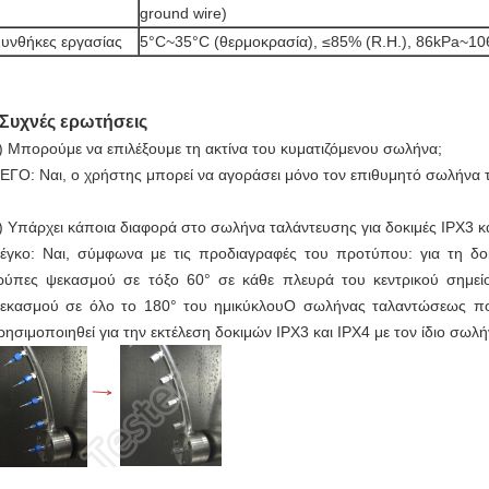
ground wire)
υνθήκες εργασίας
5°C~35°C (θερμοκρασία), ≤85% (R.H.), 86kPa~10
Συχνές ερωτήσεις
) Μπορούμε να επιλέξουμε τη ακτίνα του κυματιζόμενου σωλήνα;
ΕΓΟ: Ναι, ο χρήστης μπορεί να αγοράσει μόνο τον επιθυμητό σωλήνα
) Υπάρχει κάποια διαφορά στο σωλήνα ταλάντευσης για δοκιμές IPX3 κα
έγκο: Ναι, σύμφωνα με τις προδιαγραφές του προτύπου: για τη δο
ρύπες ψεκασμού σε τόξο 60° σε κάθε πλευρά του κεντρικού σημεί
εκασμού σε όλο το 180° του ημικύκλουΟ σωλήνας ταλαντώσεως πο
ρησιμοποιηθεί για την εκτέλεση δοκιμών IPX3 και IPX4 με τον ίδιο σω