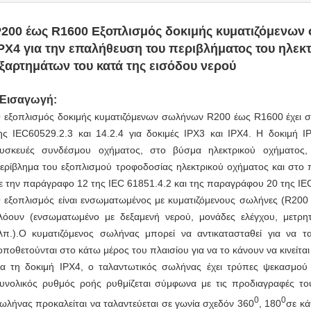
200 έως R1600 Εξοπλισμός δοκιμής κυματιζόμενων 
PX4 για την επαλήθευση του περιβλήματος του ηλεκτ
ξαρτημάτων του κατά της εισόδου νερού
Εισαγωγή:
 εξοπλισμός δοκιμής κυματιζόμενων σωλήνων R200 έως R1600 έχει 
ης IEC60529.2.3 και 14.2.4 για δοκιμές IPX3 και IPX4. Η δοκιμή I
υσκευές συνδέσμου οχήματος, στο βύσμα ηλεκτρικού οχήματος, 
ερίβλημα του εξοπλισμού τροφοδοσίας ηλεκτρικού οχήματος και στο
ε την παράγραφο 12 της IEC 61851.4.2 και της παραγράφου 20 της IE
 εξοπλισμός είναι ενσωματωμένος με κυματιζόμενους σωλήνες (R200 
λόουν (ενσωματωμένο με δεξαμενή νερού, μονάδες ελέγχου, μετρητ
λπ.).Ο κυματιζόμενος σωλήνας μπορεί να αντικατασταθεί για να τα
οποθετούνται στο κάτω μέρος του πλαισίου για να το κάνουν να κινείται
ια τη δοκιμή IPX4, ο ταλαντωτικός σωλήνας έχει τρύπες ψεκασμού
υνολικός ρυθμός ροής ρυθμίζεται σύμφωνα με τις προδιαγραφές το
0
0
ωλήνας προκαλείται να ταλαντεύεται σε γωνία σχεδόν 360
, 180
σε κά