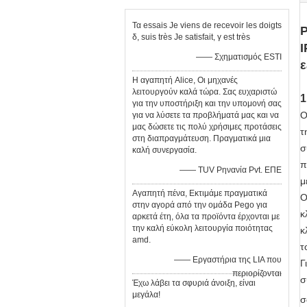
Τα essais Je viens de recevoir les doigts
Ρ
δ, suis très Je satisfait, γ est très
I
—— Σχηματισμός ESTI
ε
Η αγαπητή Alice, Οι μηχανές
λειτουργούν καλά τώρα. Σας ευχαριστώ
1
για την υποστήριξη και την υπομονή σας
Ο
για να λύσετε τα προβλήματά μας και να
μας δώσετε τις πολύ χρήσιμες προτάσεις
τ
στη διαπραγμάτευση. Πραγματικά μια
σ
καλή συνεργασία.
π
—— TUV Ρηνανία Pvt. ΕΠΕ
μ
Αγαπητή πένα, Εκτιμάμε πραγματικά
Ο
στην αγορά από την ομάδα Pego για
κ
αρκετά έτη, όλα τα προϊόντα έρχονται με
την καλή εύκολη λειτουργία ποιότητας
κ
amd.
τ
—— Εργαστήρια της LIA που
Γ
περιορίζονται
σ
Έχω λάβει τα σφυριά άνοιξη, είναι
μεγάλα!
σ