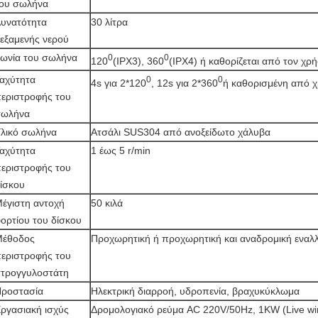
ου σωλήνα
υνατότητα
30 λίτρα
εξαμενής νερού
ωνία του σωλήνα
0
0
120
(IPX3), 360
(IPX4) ή καθορίζεται από τον χρ
αχύτητα
0
0
4s για 2*120
, 12s για 2*360
ή καθορισμένη από 
εριστροφής του
σωλήνα
λικό σωλήνα
Ατσάλι SUS304 από ανοξείδωτο χάλυβα
αχύτητα
1 έως 5 r/min
εριστροφής του
ίσκου
έγιστη αντοχή
50 κιλά
ορτίου του δίσκου
Μέθοδος
Προχωρητική ή προχωρητική και αναδρομική εναλλ
εριστροφής του
τρογγυλοστάτη
ροστασία
Ηλεκτρική διαρροή, υδροπενία, βραχυκύκλωμα
ργασιακή ισχύς
Δρομολογιακό ρεύμα AC 220V/50Hz, 1KW (Live wire 