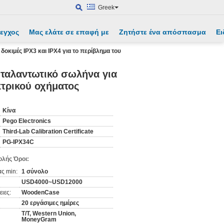
Greek
λεγχος
Μας ελάτε σε επαφή με
Ζητήστε ένα απόσπασμα
Ει
οκιμές IPX3 και IPX4 για το περίβλημα του
 ταλαντωτικό σωλήνα για
κτρικού οχήματος
Κίνα
Pego Electronics
Third-Lab Calibration Certificate
PG-IPX34C
λής Όροι:
ς min:
1 σύνολο
USD4000~USD12000
ιες:
WoodenCase
20 εργάσιμες ημέρες
T/T, Western Union,
MoneyGram