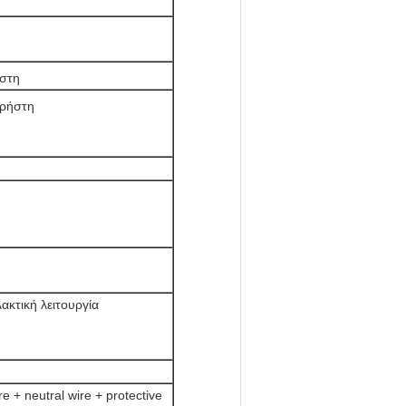
ήστη
χρήστη
ακτική λειτουργία
+ neutral wire + protective