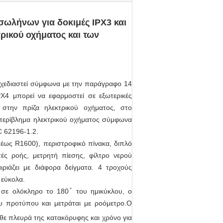
σωλήνων για δοκιμές IPX3 και
ρικού οχήματος και των
σχεδιαστεί σύμφωνα με την παράγραφο 14
PX4 μπορεί να εφαρμοστεί σε εξωτερικές
στην πρίζα ηλεκτρικού οχήματος, στο
 περίβλημα ηλεκτρικού οχήματος σύμφωνα
C 62196-1.2.
έως R1600), περιστροφικό πίνακα, διπλό
ές ροής, μετρητή πίεσης, φίλτρο νερού
ιριάζει με διάφορα δείγματα. 4 τροχούς
 εύκολα.
 σε ολόκληρο το 180 ̊ του ημικύκλου, ο
υ προτύπου και μετράται με ροόμετρο.Ο
θε πλευρά της κατακόρυφης και χρόνο για