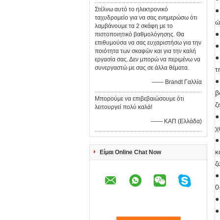
Στέλνω αυτό το ηλεκτρονικό
●
ταχυδρομείο για να σας ενημερώσω ότι
ώ
λαμβάνουμε τα 2 σκάφη με το
●
πιστοποιητικό βαθμολόγησης. Θα
επιθυμούσα να σας ευχαριστήσω για την
●
ποιότητα των σκαφών και για την καλή
●
εργασία σας. Δεν μπορώ να περιμένω να
συνεργαστώ με σας σε άλλα θέματα.
τ
●
—— Brandt Γαλλία
β
Μπορούμε να επιβεβαιώσουμε ότι
ζ
λειτουργεί πολύ καλά!
●
—— ΚΑΠ (Ελλάδα)
χ
●
κ
Είμαι Online Chat Now
ζ
●
0
●
●