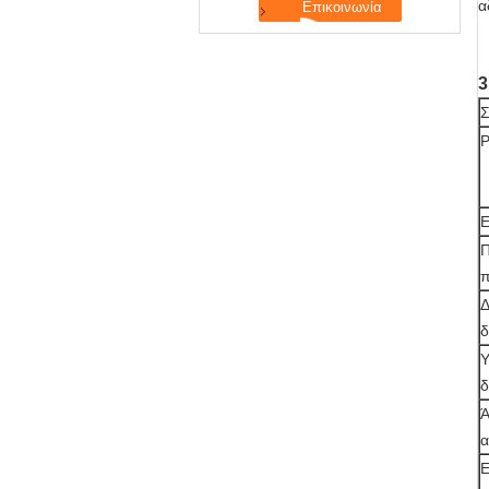
α
3
Σ
Ρ
Ε
Δ
δ
Υ
δ
Ά
α
Ε