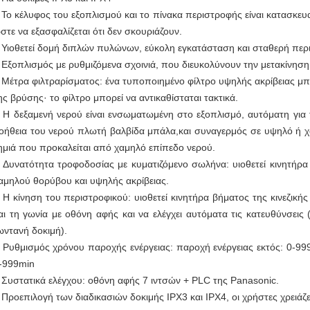
 Το κέλυφος του εξοπλισμού και το πίνακα περιστροφής είναι κατασκ
στε να εξασφαλίζεται ότι δεν σκουριάζουν.
 Υιοθετεί δομή διπλών πυλώνων, εύκολη εγκατάσταση και σταθερή περ
 Εξοπλισμός με ρυθμιζόμενα σχοινιά, που διευκολύνουν την μετακίνηση
 Μέτρα φιλτραρίσματος: ένα τυποποιημένο φίλτρο υψηλής ακρίβειας μπο
ης βρύσης· το φίλτρο μπορεί να αντικαθίσταται τακτικά.
 Η δεξαμενή νερού είναι ενσωματωμένη στο εξοπλισμό, αυτόματη για 
οήθεια του νερού πλωτή βαλβίδα μπάλα,και συναγερμός σε υψηλό ή χ
ημιά που προκαλείται από χαμηλό επίπεδο νερού.
 Δυνατότητα τροφοδοσίας με κυματιζόμενο σωλήνα: υιοθετεί κινητήρα
αμηλού θορύβου και υψηλής ακρίβειας.
 Η κίνηση του περιστροφικού: υιοθετεί κινητήρα βήματος της κινεζικής
αι τη γωνία με οθόνη αφής και να ελέγχει αυτόματα τις κατευθύνσεις 
ωντανή δοκιμή).
 Ρυθμισμός χρόνου παροχής ενέργειας: παροχή ενέργειας εκτός: 0-999
-999min
 Συστατικά ελέγχου: οθόνη αφής 7 ιντσών + PLC της Panasonic.
 Προεπιλογή των διαδικασιών δοκιμής IPX3 και IPX4, οι χρήστες χρειάζ