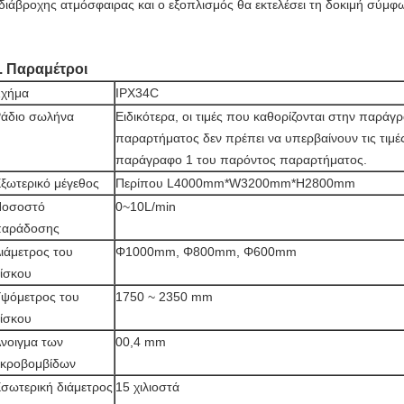
διάβροχης ατμόσφαιρας και ο εξοπλισμός θα εκτελέσει τη δοκιμή σύμφ
. Παραμέτροι
χήμα
IPX34C
άδιο σωλήνα
Ειδικότερα, οι τιμές που καθορίζονται στην παρά
παραρτήματος δεν πρέπει να υπερβαίνουν τις τιμέ
παράγραφο 1 του παρόντος παραρτήματος.
ξωτερικό μέγεθος
Περίπου L4000mm*W3200mm*H2800mm
Ποσοστό
0~10L/min
παράδοσης
ιάμετρος του
Φ1000mm, Φ800mm, Φ600mm
ίσκου
ψόμετρος του
1750 ~ 2350 mm
ίσκου
νοιγμα των
00,4 mm
κροβομβίδων
σωτερική διάμετρος
15 χιλιοστά