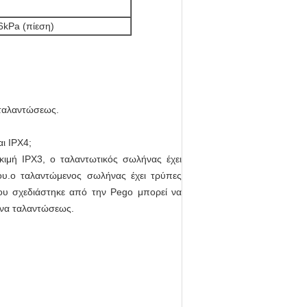
6kPa (πίεση)
 ταλαντώσεως.
ι IPX4;
κιμή IPX3, ο ταλαντωτικός σωλήνας έχει
ου.ο ταλαντώμενος σωλήνας έχει τρύπες
υ σχεδιάστηκε από την Pego μπορεί να
λήνα ταλαντώσεως.