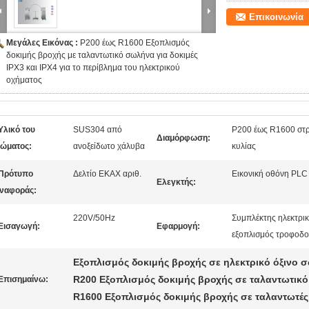
Επικοινωνία
Μεγάλες Εικόνας :
Ρ200 έως R1600 Εξοπλισμός
δοκιμής βροχής με ταλαντωτικό σωλήνα για δοκιμές
IPX3 και IPX4 για το περίβλημα του ηλεκτρικού
οχήματος
Υλικό του
SUS304 από
Ρ200 έως R1600 στρ
Διαμόρφωση:
ώματος:
ανοξείδωτο χάλυβα
κυλίας
Πρότυπο
Δελτίο ΕΚΑΧ αριθ.
Εικονική οθόνη PLC
Ελεγκτής:
ναφοράς:
220V/50Hz
Συμπλέκτης ηλεκτρικ
Εισαγωγή:
Εφαρμογή:
εξοπλισμός τροφοδο
Εξοπλισμός δοκιμής βροχής σε ηλεκτρικό όξινο 
R200 Εξοπλισμός δοκιμής βροχής σε ταλαντωτικ
Επισημαίνω:
R1600 Εξοπλισμός δοκιμής βροχής σε ταλαντωτέ