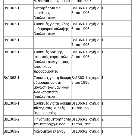
ξύλου για το σχήμα 2a
2b του 1995
Bs1363-1
Μετρητής για τις
Bs1363-1: σχήμα
1
καρφίτσες
5 του 1995
βουλωμάτων
Bs1363-1
Συσκευές για τις βίδες
Bs1363-1: σχήμα
1
καθορισμού κάλυψης
6 του 1995
βουλωμάτων
Bs1363-1
Bs1363-1: σχήμα
1
7 του 1995
Bs1363-1
Συσκευές δοκιμής
Bs1363-1: σχήμα
1
εκτροπής καρφιτσών
8 του 1995
βουλωμάτων για τους
ελαστικούς
προσαρμοστές
Bs1363-1
Συσκευές για τη δοκιμή
Bs1363-1: σχήμα
1
γδαρσίματος στη
9 του 1995
μόνωση των μανικιών
των καρφιτσών
βουλωμάτων
Bs1363-1
Συσκευές για τη δοκιμή
Bs1363-1: σχήμα
1
πίεσης στις υψηλές
10 του 1995
θερμοκρασίες
Bs1363-2
Πηγαίνετε μετρητής για
Bs1363-2: σχήμα
2
την υποδοχή-έξοδο
11 του 1995
Bs1363-2
Μανόμετρο ελέγχου
Bs1363-2: σχήμα
1