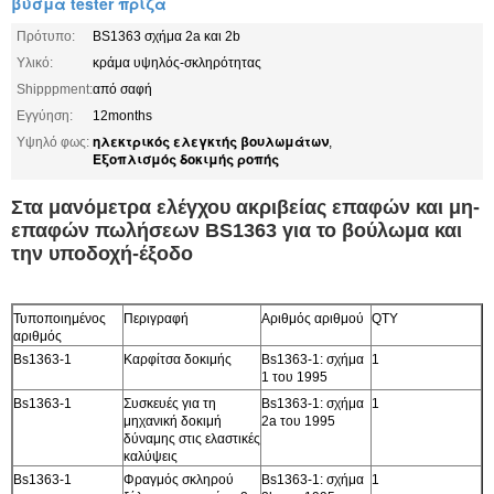
βύσμα tester πρίζα
Πρότυπο:
BS1363 σχήμα 2a και 2b
Υλικό:
κράμα υψηλός-σκληρότητας
Shipppment:
από σαφή
Εγγύηση:
12months
ηλεκτρικός ελεγκτής βουλωμάτων
Υψηλό φως:
,
Εξοπλισμός δοκιμής ροπής
Στα μανόμετρα ελέγχου ακριβείας επαφών και μη-
επαφών πωλήσεων BS1363 για το βούλωμα και
την υποδοχή-έξοδο
Τυποποιημένος
Περιγραφή
Αριθμός αριθμού
QTY
αριθμός
Bs1363-1
Καρφίτσα δοκιμής
Bs1363-1: σχήμα
1
1 του 1995
Bs1363-1
Συσκευές για τη
Bs1363-1: σχήμα
1
μηχανική δοκιμή
2a του 1995
δύναμης στις ελαστικές
καλύψεις
Bs1363-1
Φραγμός σκληρού
Bs1363-1: σχήμα
1