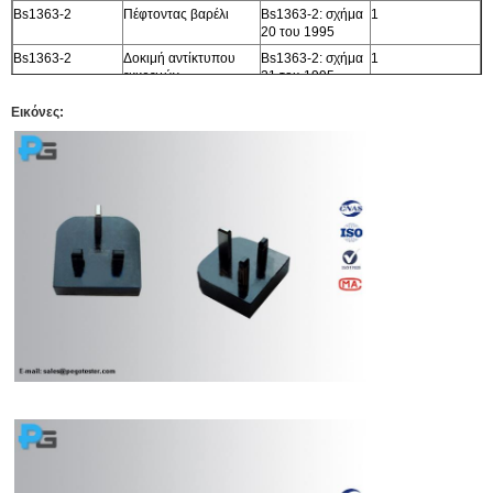
Bs1363-2
Πέφτοντας βαρέλι
Bs1363-2: σχήμα
1
20 του 1995
Bs1363-2
Δοκιμή αντίκτυπου
Bs1363-2: σχήμα
1
εκκρεμών
21 του 1995
Bs1363-2
Συσκευές για τη δοκιμή
Bs1363-2: σχήμα
1
Εικόνες:
πίεσης
23 του 1995
Bs1363-2
Συσκευές για τη δοκιμή
Bs1363-2: σχήμα
1
πίεσης σφαιρών
24 του 1995
Bs1363-2
Jig βαθμολόγησης για
Bs1363-2: σχήμα
1
βαθμολογεί τη
29 του 1995
σύνδεση
Bs1363-2
Βούλωμα δοκιμής για
Bs1363-2: σχήμα
1
την αύξηση
30 του 1995
θερμοκρασίας
Bs1363-2
Συσκευές για τις
Bs1363-2: σχήμα
1
δοκιμές στις καρφίτσες
32 του 1995
προσαρμοστών
Bs1363-2
Συσκευές για torsion τη
Bs1363-2: σχήμα
1
δοκιμή στις καρφίτσες
33 του 1995
Bs1363-3
Στερεές συνδέσεις για
Bs1363-3: σχήμα
1
τη δοκιμή στους
38 του 1995
συνδετήρες
θρυαλλίδων