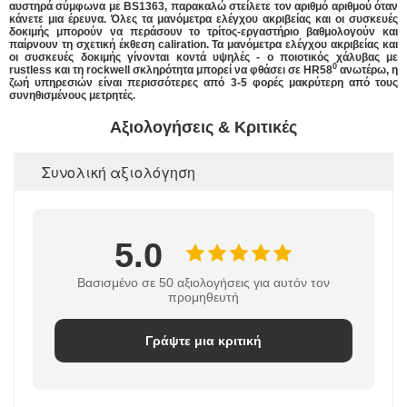
αυστηρά σύμφωνα με BS1363, παρακαλώ στείλετε τον αριθμό αριθμού όταν
κάνετε μια έρευνα. Όλες τα μανόμετρα ελέγχου ακριβείας και οι συσκευές
δοκιμής μπορούν να περάσουν το τρίτος-εργαστήριο βαθμολογούν και
παίρνουν τη σχετική έκθεση caliration. Τα μανόμετρα ελέγχου ακριβείας και
οι συσκευές δοκιμής γίνονται κοντά υψηλές - ο ποιοτικός χάλυβας με
0
rustless και τη rockwell σκληρότητα μπορεί να φθάσει σε HR58
ανωτέρω, η
ζωή υπηρεσιών είναι περισσότερες από 3-5 φορές μακρύτερη από τους
συνηθισμένους μετρητές.
Αξιολογήσεις & Κριτικές
Συνολική αξιολόγηση
5.0
Βασισμένο σε 50 αξιολογήσεις για αυτόν τον
προμηθευτή
Γράψτε μια κριτική