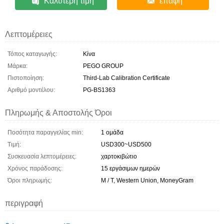
Καλύτερη τιμή
επαφή
Λεπτομέρειες
Τόπος καταγωγής:
Κίνα
Μάρκα:
PEGO GROUP
Πιστοποίηση:
Third-Lab Calibration Certificate
Αριθμό μοντέλου:
PG-BS1363
Πληρωμής & Αποστολής Όροι
Ποσότητα παραγγελίας min:
1 ομάδα
Τιμή:
USD300~USD500
Συσκευασία λεπτομέρειες:
χαρτοκιβώτιο
Χρόνος παράδοσης:
15 εργάσιμων ημερών
Όροι πληρωμής:
Μ / Τ, Western Union, MoneyGram
περιγραφή