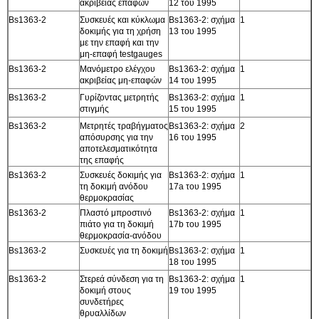
ακριβείας επαφών
12 του 1995
Bs1363-2
Συσκευές και κύκλωμα
Bs1363-2: σχήμα
1
δοκιμής για τη χρήση
13 του 1995
με την επαφή και την
μη-επαφή testgauges
Bs1363-2
Μανόμετρο ελέγχου
Bs1363-2: σχήμα
1
ακριβείας μη-επαφών
14 του 1995
Bs1363-2
Γυρίζοντας μετρητής
Bs1363-2: σχήμα
1
στιγμής
15 του 1995
Bs1363-2
Μετρητές τραβήγματος
Bs1363-2: σχήμα
2
απόσυρσης για την
16 του 1995
αποτελεσματικότητα
της επαφής
Bs1363-2
Συσκευές δοκιμής για
Bs1363-2: σχήμα
1
τη δοκιμή ανόδου
17a του 1995
θερμοκρασίας
Bs1363-2
Πλαστό μπροστινό
Bs1363-2: σχήμα
1
πιάτο για τη δοκιμή
17b του 1995
θερμοκρασία-ανόδου
Bs1363-2
Συσκευές για τη δοκιμή
Bs1363-2: σχήμα
1
18 του 1995
Bs1363-2
Στερεά σύνδεση για τη
Bs1363-2: σχήμα
1
δοκιμή στους
19 του 1995
συνδετήρες
θρυαλλίδων