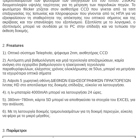
τρεμουλιασμάτων των φωτισμών των οδηγήσεων επί του τόπου. 250KHz
δειγματοληψία υψηλής ταχύτητας για τη μέτρηση των παροδικών πηγών. Το
φωτόμετρο filicker χτίζεται στον αισθητήρα CCD που γίνεται από τα τσιπ
επεξεργασίας της Ιαπωνίας και πληροφοριών που γίνονται από τις ΗΠΑ για να
εξασφαλίσουν τη σταθερότητα της απόκτησης του οπτικού σήματος και της
ακρίβειας και την επανάληψη του εξοπλισμού. Εξοπλίστε με το λογισμικό, ο
εξοπλισμός μπορεί να συνδέσει με το PC στην επίδειξη και να τυπώσει την
έκθεση δοκιμής.
2.
Freatures
1). Οπτικό σύστημα Telephoto, ψήφισμα 2nm, αισθητήρας CCD
2). Αυτόματη μηά βαθμολόγηση και μηά τεχνολογία αποζημιώσεων, καμία
ανάγκη στο εγχειρίδιο βαθμολογούν η ηλεκτρονική τεχνολογία
παραθυρόφυλλων, ελάχιστος χρόνος ολοκλήρωσης σε 50us, μπορεί να μετρήσει
τα ισχυρότερα οπτικά σήματα
3). Adpots 5 χωρητική οθόνη ΔΙΕΘΝΏΝ ΕΙΔΗΣΕΟΓΡΑΦΙΚΏΝ ΠΡΑΚΤΟΡΕΊΩΝ
ίντσας HD στο αποτέλεσμα της δοκιμής επίδειξης, εύκολο να λειτουργήσει.
4). η λι-μπαταρία 4000mAh μπορεί να λειτουργήσει 24 ώρες.
5). 380nm~780nm, κάρτα SD μπορεί να αποθηκεύσει τα στοιχεία του EXCEL για
την ανάλυση.
6). Με τη λειτουργία δοκιμής τρεμουλιασμάτων για τη δοκιμή περιοχών, εύκολη
να φέρει με το μικρό μέγεθος.
3.
Παράμετροι