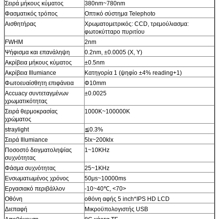
Σειρά μήκους κύματος
380nm~780nm
Φασματικός τρόπος
Οπτικό σύστημα Telephoto
Αισθητήρας
Χρωματομετρικός: CCD, τρεμούλιασμα:
φωτοκύτταρο πυριτίου
FWHM
2nm
Ψήφισμα και επανάληψη
0.2nm, ±0.0005 (Χ, Υ)
Ακρίβεια μήκους κύματος
±0.5nm
Ακρίβεια Illumiance
Κατηγορία 1 (ψηφίο ±4% reading+1)
Φωτοευαίσθητη επιφάνεια
Φ10mm
Accuacy συντεταγμένων
±0.0025
χρωματικότητας
Σειρά θερμοκρασίας
1000K~100000K
χρώματος
straylight
≦0.3%
Σειρά Illumiance
5lx~200klx
Ποσοστό δειγματοληψίας
1~10KHz
συχνότητας
Φάσμα συχνότητας
25~1KHz
Ενσωματωμένος χρόνος
50μs~10000ms
Εργασιακό περιβάλλον
-10~40℃, <70>
Οθόνη
οθόνη αφής 5 inch*IPS HD LCD
Διεπαφή
Μικροϋπολογιστής USB