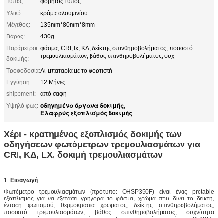
Τύπος:
φορητός τύπος
Υλικό:
κράμα αλουμινίου
Μέγεθος:
135mm*80mm*8mm
Βάρος:
430g
Παράμετροι
φάσμα, CRI, lx, ΚΔ, δείκτης σπινθηροβολήματος, ποσοστό
τρεμουλιασμάτων, βάθος σπινθηροβολήματος, συχ
δοκιμής:
Τροφοδοσία:
Λι-μπαταρία με το φορτιστή
Εγγύηση:
12 Μήνες
shippment:
από σαφή
οδηγημένα όργανα δοκιμής
Υψηλό φως:
,
Ελαφρύς εξοπλισμός δοκιμής
Χέρι - κρατημένος εξοπλισμός δοκιμής των
οδηγήσεων φωτόμετρων τρεμουλιασμάτων για
CRI, ΚΔ, LX, δοκιμή τρεμουλιασμάτων
1.
Εισαγωγή
Φωτόμετρο τρεμουλιασμάτων (πρότυπο: OHSP350F) είναι ένας protable
εξοπλισμός για να εξετάσει γρήγορα το φάσμα, χρώμα που δίνει το δείκτη,
ένταση φωτισμού, θερμοκρασία χρώματος, δείκτης σπινθηροβολήματος,
ποσοστό τρεμουλιασμάτων, βάθος σπινθηροβολήματος, συχνότητα