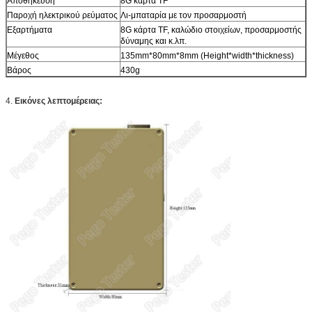
Αποθήκευση
8G κάρτα TF
Παροχή ηλεκτρικού ρεύματος
Λι-μπαταρία με τον προσαρμοστή
Εξαρτήματα
8G κάρτα TF, καλώδιο στοιχείων, προσαρμοστής
δύναμης και κ.λπ.
Μέγεθος
135mm*80mm*8mm (Height*width*thickness)
Βάρος
430g
4.
Εικόνες λεπτομέρειας: