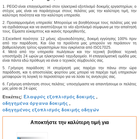
1. PEGO είναι επαγγελματικό στον ηλεκτρικό εξοπλισμό δοκιμής εργαστηρίων, ο
στόχος μας είναι να παράσχουμε στους πελάτες μας την καλύτερη τιμή, την
καλύτερη ποιότητα και την καλύτερη υπηρεσία.
2. Προσαρμοσμένη υπηρεσία: Μπορούμε να βοηθήσουμε τους πελάτες μας για
να σχεδιάσουμε και να αναπτύξουμε το νέο εξοπλισμό σύμφωνα με την απαίτησή
τους. Είμαστε εύκαμπτος και ικανός προμηθευτής.
3.Excellent ποιότητα: 12 μήνες εξουσιοδότησης, δοκιμή εγγύησης 100% πριν
από την παράδοση. Και όλα τα προϊόντα μας μπορούν να περάσουν τη
βαθμολόγηση τρίτος-εργαστηρίων που εγκρίνεται από ISO17025.
4. Μετά από την υπηρεσία πωλήσεων και την τεχνική βοήθεια: τεχνική
υποστήριξη 24 ωρών με ηλεκτρονικό ταχυδρομείο. Η επαγγελματική ομάδα μας
είναι πάντα εδώ πρόθυμη να είναι ο τεχνικός σύμβουλός σας.
5. Γρήγορη παράδοση: Η επιχείρησή μας παρέχει την πάνω στην ώρα
παράδοση, και η αποστολέας φορτίου μας μπορεί να παρέχει τιμή υπηρεσιών
μεταφορών τη λογική το περισσότερο για να λύσει τις ανησυχίες σας.
6. Γρήγορη απάντηση στους πελάτες: υποσχόμαστε να απαντήσουμε οι πελάτες
μας μέσα σε 24 ώρες
Ελαφρύς εξοπλισμός δοκιμής
Ετικέττες:
,
οδηγημένα όργανα δοκιμής
,
οδηγημένος εξοπλισμός δοκιμής οδηγών
Αποκτήστε την καλύτερη τιμή για