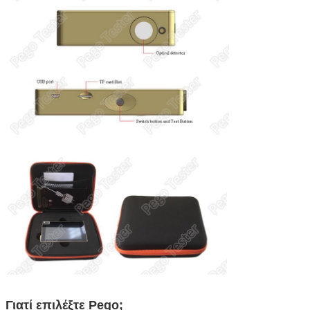
Γιατί επιλέξτε Pego;