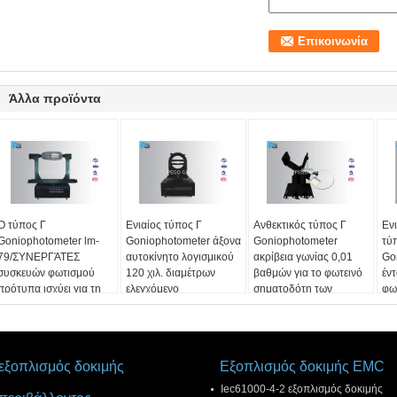
Άλλα προϊόντα
Ο τύπος Γ
Ενιαίος τύπος Γ
Ανθεκτικός τύπος Γ
Εν
Goniophotometer lm-
Goniophotometer άξονα
Goniophotometer
τύ
79/ΣΥΝΕΡΓΆΤΕΣ
αυτοκίνητο λογισμικού
ακρίβεια γωνίας 0,01
Go
συσκευών φωτισμού
120 χιλ. διαμέτρων
βαθμών για το φωτεινό
έν
πρότυπα ισχύει για τη
ελεγχόμενο
σηματοδότη των
φωτ
δοκιμή αρχείων IES
οδηγήσεων
ση
ση
εξοπλισμός δοκιμής
Εξοπλισμός δοκιμής EMC
Iec61000-4-2 εξοπλισμός δοκιμής