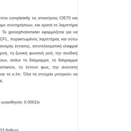
τει completetly τις απαιτήσεις CIE70 και
άψιμο συντηρήσεων, και κρατά το λαμπτήρα
 Το goniophotometer εφαρμόζεται για να
 CFL, πυρακτωμένος λαμπτήρας και ούτω
ιανομής έντασης, αποτελεσματική ελαφριά
οή, τη ζωνική φωτεινή ροή, την ανοδική
ρων, isolux το διάγραμμα, το διάγραμμα
lumiance, το έντονο φως, την ανώτατη
αι το κ.λπ. Όλα τα στοιχεία μπορούν να
4.
 ευαισθησία: 0.0001lx
,03 βαθμοί