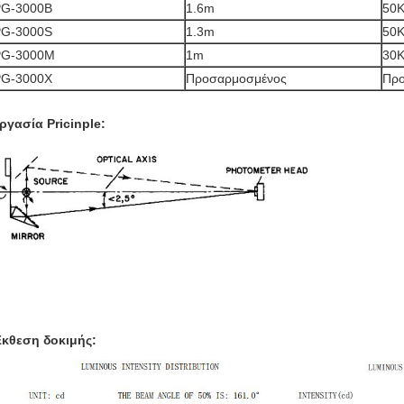
PG-3000B
1.6m
50
PG-3000S
1.3m
50
PG-3000M
1m
30
PG-3000X
Προσαρμοσμένος
Προ
ργασία Pricinple:
κθεση δοκιμής: