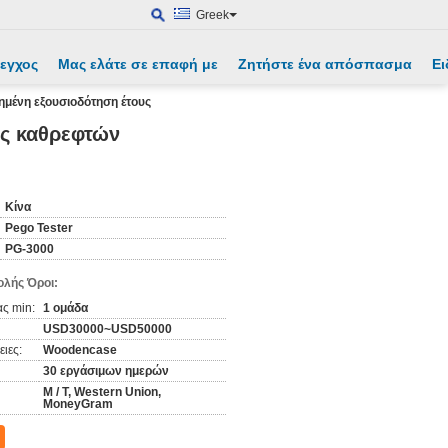
Greek
λεγχος
Μας ελάτε σε επαφή με
Ζητήστε ένα απόσπασμα
Ει
μένη εξουσιοδότηση έτους
ς καθρεφτών
Κίνα
Pego Tester
PG-3000
λής Όροι:
ς min:
1 ομάδα
USD30000~USD50000
ιες:
Woodencase
30 εργάσιμων ημερών
Μ / Τ, Western Union,
MoneyGram