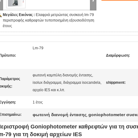
Μεγάλες Εικόνας :
Ελαφριά μετρώντας συσκευή lm-79
περιστροφής καθρεφτών τυποποιημένη εξουσιοδότηση
έτους
Lm-79
Πρότυπο:
Διαμόρφωση:
φωτεινή καμπύλη διανομής έντασης,
Παράμετρος
isolux διάγραμμα, διάγραμμα isocandela,
shippment:
οκιμής:
αρχείο IES και κ.λπ.
Εγγύηση:
1 έτος
φωτεινή διανομή έντασης
goniophotometer συσ
Επισημαίνω:
,
εριστροφή Goniophotometer καθρεφτών για τη συ
m-79 για τη δοκιμή αρχείων IES