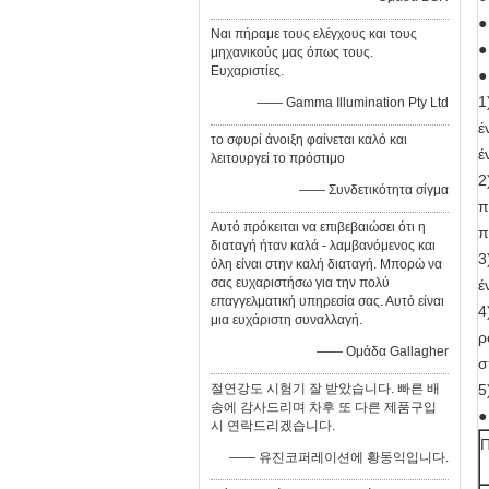
●
Ναι πήραμε τους ελέγχους και τους
●
μηχανικούς μας όπως τους.
Ευχαριστίες.
●
1
—— Gamma Illumination Pty Ltd
έ
το σφυρί άνοιξη φαίνεται καλό και
έ
λειτουργεί το πρόστιμο
2
—— Συνδετικότητα σίγμα
π
Αυτό πρόκειται να επιβεβαιώσει ότι η
π
διαταγή ήταν καλά - λαμβανόμενος και
3
όλη είναι στην καλή διαταγή. Μπορώ να
σας ευχαριστήσω για την πολύ
έ
επαγγελματική υπηρεσία σας. Αυτό είναι
4
μια ευχάριστη συναλλαγή.
ρ
—— Ομάδα Gallagher
σ
절연강도 시험기 잘 받았습니다. 빠른 배
5
송에 감사드리며 차후 또 다른 제품구입
●
시 연락드리겠습니다.
—— 유진코퍼레이션에 황동익입니다.