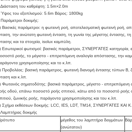
 Διάσταση του καθρέφτη: 1.5m×2.0m
 Ύψος του εξοπλισμού: 5.6m Βάρος: 1800kg
 Παράμετροι δοκιμής:
)
Βασικές παράμετροι: η φωτεινή ροή, αποτελεσματική φωτεινή ροή, απο
νταση, την ανώτατη φωτεινή ένταση, τη γωνία της μέγιστης έντασης, τη
ντασης και τα στοιχεία, isolux καμπύλη.
)
Εσωτερικοί φωτισμοί: βασικές παράμετροι, ΣΥΝΕΡΓΆΤΕΣ κατηγορία,
οσοστό ροής, το μέγιστο - επιτρεπόμενη αναλογία απόστασης, την κα
αράγοντα χρησιμοποίησης και το κ.λπ.
)
Προβολέας: βασική παράμετρος, φωτεινή διανομή έντασης τύπων Β, ζ
νταση και κ.λπ.
)
Φωτεινός σηματοδότης: βασικά παράμετρος, μέγιστο - επιτρεπόμεν
οής οδού, επάνω ποσοστό ροής σπιτιού, κάτω από το ποσοστό ροής 
πιτιού, ζωνικής ροής, παράγοντα χρησιμοποίησης και του κ.λπ.
)
Σχήμα εκθέσεων δοκιμής: LCC, IES, LDT, TM14, ΣΥΝΕΡΓΆΤΕΣ ΚΑΙ Κ
 Λαμπτήρας δοκιμής
Πρότυπο
μέγεθος του λαμπτήρα δειγμάτων
Βάρ
(ανώτατου)