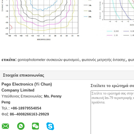
,
,
ετικέτα:
goniophotometer συσκευών φωτισμού
φωτεινός μετρητής έντασης
φωτ
Στοιχεία επικοινωνίας
Pego Electronics (Yi Chun)
Στείλετε το ερώτημά σ
Company Limited
Υπεύθυνος Επικοινωνίας:
Ms. Penny
Peng
Τηλ.::
+86-18979554054
Φαξ:
86--4008266163-29929