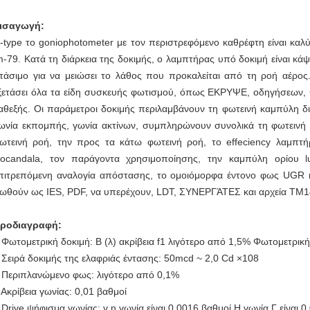
ισαγωγή:
-type το goniophotometer με τον περιστρεφόμενο καθρέφτη είναι καλύπ
m-79. Κατά τη διάρκεια της δοκιμής, ο λαμπτήρας υπό δοκιμή είναι κ
τάσιμο για να μειώσει το λάθος που προκαλείται από τη ροή αέρος.
ξετάσει όλα τα είδη συσκευής φωτισμού, όπως ΕΚΡΥΨΕ, οδηγήσεων,
αθεξής. Οι παράμετροι δοκιμής περιλαμβάνουν τη φωτεινή καμπύλη δ
ωνία εκπομπής, γωνία ακτίνων, συμπληρώνουν συνολικά τη φωτεινή ρ
ωτεινή ροή, την προς τα κάτω φωτεινή ροή, το effeciency λαμπτή
socandala, τον παράγοντα χρησιμοποίησης, την καμπύλη ορίου 
πιτρεπόμενη αναλογία απόστασης, το ομοιόμορφα έντονο φως UGR κ
ωθούν ως IES, PDF, να υπερέχουν, LDT, ΣΥΝΕΡΓΆΤΕΣ και αρχεία TM1
ροδιαγραφή:
 Φωτομετρική δοκιμή: Β (λ) ακρίβεια f1 λιγότερο από 1,5% Φωτομετρική
 Σειρά δοκιμής της ελαφριάς έντασης: 50mcd ~ 2,0 Cd ×108
 Περιπλανώμενο φως: λιγότερο από 0,1%
 Ακρίβεια γωνίας: 0,01 βαθμοί
 Drive ψήφισμα γωνίας: γ η γωνία είναι 0,0016 βαθμοί Η γωνία Γ είναι 0