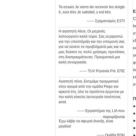
Τα essais Je viens de recevoir les doigts
Ε
δ, suis très Je satisfait, γ est très
C
—— Σχηματισμός ESTI
l
Η αγαπητή Alice, Οι μηχανές
σ
λειτουργούν καλά τώρα. Σας ευχαριστώ
ε
για την υποστήριξη και την υπομονή σας
για να λύσετε τα προβλήματά μας και να
κ
μας δώσετε τις πολύ χρήσιμες προτάσεις
γ
στη διαπραγμάτευση. Πραγματικά μια
φ
καλή συνεργασία.
i
—— TUV Ρηνανία Pvt. ΕΠΕ
ε
Αγαπητή πένα, Εκτιμάμε πραγματικά
σ
στην αγορά από την ομάδα Pego για
αρκετά έτη, όλα τα προϊόντα έρχονται με
την καλή εύκολη λειτουργία ποιότητας
Π
amd.
●
—— Εργαστήρια της LIA που
●
περιορίζονται
●
Έχω λάβει τα σφυριά άνοιξη, είναι
μεγάλα!
●
●
—— Ομάδα BSH