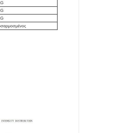
KG
KG
KG
σαρμοσμένος