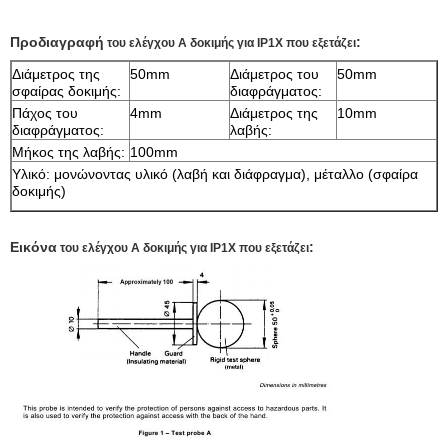
Προδιαγραφή
:
του ελέγχου Α δοκιμής για IP1X που εξετάζει
Διάμετρος της
50mm
Διάμετρος του
50mm
σφαίρας δοκιμής:
διαφράγματος:
Πάχος του
4mm
Διάμετρος της
10mm
διαφράγματος:
λαβής:
Μήκος της λαβής:
100mm
Υλικό: μονώνοντας υλικό (λαβή και διάφραγμα), μέταλλο (σφαίρα
δοκιμής)
Εικόνα
:
του ελέγχου Α δοκιμής για IP1X που εξετάζει