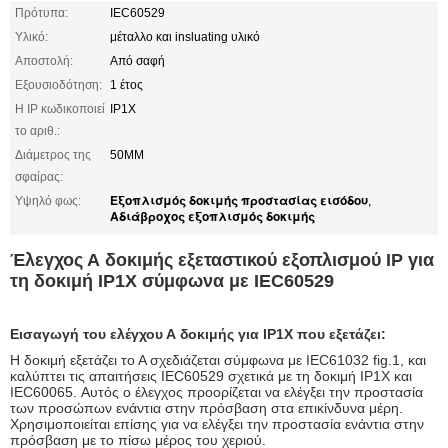
Πρότυπα:
IEC60529
Υλικό:
μέταλλο και insluating υλικό
Αποστολή:
Από σαφή
Εξουσιοδότηση:
1 έτος
Η IP κωδικοποιεί
IP1X
το αριθ.:
Διάμετρος της
50MM
σφαίρας:
Εξοπλισμός δοκιμής προστασίας εισόδου
Υψηλό φως:
,
Αδιάβροχος εξοπλισμός δοκιμής
Έλεγχος Α δοκιμής εξεταστικού εξοπλισμού IP για
τη δοκιμή IP1X σύμφωνα με IEC60529
Εισαγωγή του ελέγχου Α δοκιμής για IP1X που εξετάζει:
Η δοκιμή εξετάζει το Α σχεδιάζεται σύμφωνα με IEC61032 fig.1, και
καλύπτει τις απαιτήσεις IEC60529 σχετικά με τη δοκιμή IP1X και
IEC60065. Αυτός ο έλεγχος προορίζεται να ελέγξει την προστασία
των προσώπων ενάντια στην πρόσβαση στα επικίνδυνα μέρη.
Χρησιμοποιείται επίσης για να ελέγξει την προστασία ενάντια στην
πρόσβαση με το πίσω μέρος του χεριού.