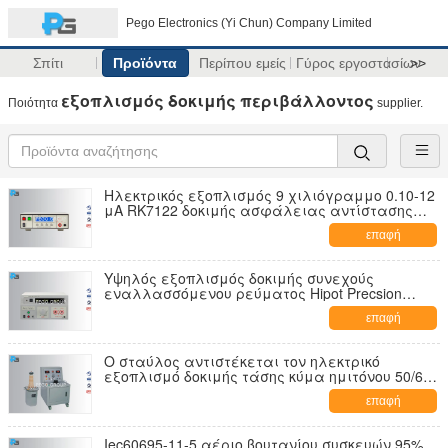
Pego Electronics (Yi Chun) Company Limited
Σπίτι
Προϊόντα
Περίπου εμείς
Γύρος εργοστασίων
>>
εξοπλισμός δοκιμής περιβάλλοντος
Ποιότητα
supplier.
Ηλεκτρικός εξοπλισμός 9 χιλιόγραμμο 0.10-12
μΑ RK7122 δοκιμής ασφάλειας αντίστασης
μόνωσης
επαφή
Υψηλός εξοπλισμός δοκιμής συνεχούς
εναλλασσόμενου ρεύματος Hipot Precsion
10KV/5KV για την οικιακή συσκευή
επαφή
Ο σταύλος αντιστέκεται τον ηλεκτρικό
εξοπλισμό δοκιμής τάσης κύμα ημιτόνου 50/60
Hz
επαφή
Iec60695-11-5 αέριο βουτανίου συσκευών 95%