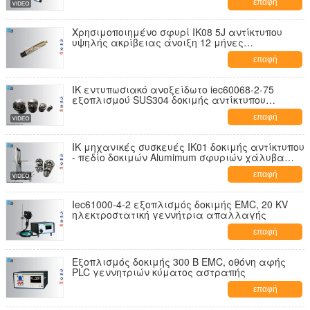
επαφή
Χρησιμοποιημένο σφυρί IK08 5J αντίκτυπου
υψηλής ακρίβειας άνοιξη 12 μήνες
εξουσιοδότησης
επαφή
IK εντυπωσιακό ανοξείδωτο iec60068-2-75
εξοπλισμού SUS304 δοκιμής αντίκτυπου
στοιχείων
επαφή
IK μηχανικές συσκευές IK01 δοκιμής αντίκτυπου
- πεδίο δοκιμών Alumimum σφυριών χάλυβα
εκκρεμών IK10
επαφή
Iec61000-4-2 εξοπλισμός δοκιμής EMC, 20 KV
ηλεκτροστατική γεννήτρια απαλλαγής
επαφή
Εξοπλισμός δοκιμής 300 Β EMC, οθόνη αφής
PLC γεννητριών κύματος αστραπής
επαφή