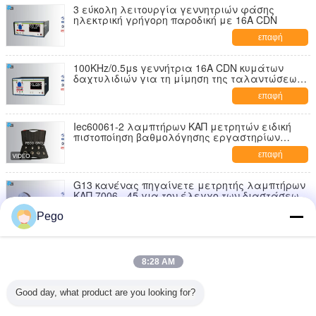
3 εύκολη λειτουργία γεννητριών φάσης
ηλεκτρική γρήγορη παροδική με 16A CDN
επαφή
100KHz/0.5μs γεννήτρια 16A CDN κυμάτων
δαχτυλιδιών για τη μίμηση της ταλαντώσεων
παροδικής οθόνης αφής LCD
επαφή
Iec60061-2 λαμπτήρων ΚΑΠ μετρητών ειδική
πιστοποίηση βαθμολόγησης εργαστηρίων
χάλυβα υλική
επαφή
G13 κανένας πηγαίνετε μετρητής λαμπτήρων
ΚΑΠ 7006 - 45 για τον έλεγχο των διαστάσεων
Ε ανώτατο Φ ελάχιστο Φ Max
επαφή
Pego
Ο μετρητής λαμπτήρων ΚΑΠ ανοξείδωτου,
πηγαίνει και να μην πάει ΔΟΧΕΊΑ μετρητών
8:28 AM
εγκεκριμένα
επαφή
Good day, what product are you looking for?
Ο λαμπτήρας υψηλής πυκνότητας πηγαίνει
κανένας πηγαίνει μετρητής καρφιτσών ισχύει