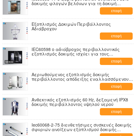
δοκιμής φλογών βελόνων για τη δοκιμή
κινδύνου ανάφλεξης
επαφή
Εξοπλισμός Δοκιμών Περιβάλλοντος
Αδιάβροχου
επαφή
IEC60598 ο αδιάβροχος περιβαλλοντικός
εξοπλισμός δοκιμής ισχύει για τους
υπαίθριους φωτισμούς
επαφή
Αεριωθούμενος εξοπλισμός δοκιμής
περιβάλλοντος απόδειξης εναλλασσόμενου
ρεύματος 220V με την περιστροφική πλάκα
επαφή
ανοξείδωτου
Ανθεκτικός εξοπλισμός 60 Hz, δεξαμενή IPX8
δοκιμής περιβάλλοντος υψηλού νερού
επαφή
Iec60068-2-75 διευθετήσιμες συσκευές δοκιμής
σφυριών ανοίξεων εξοπλισμού δοκιμής
αντίκτυπου για το εργαστήριο