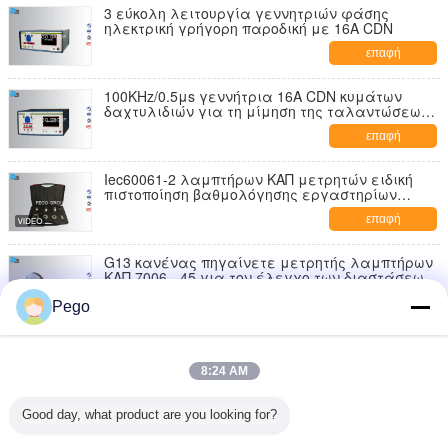
3 εύκολη λειτουργία γεννητριών φάσης
ηλεκτρική γρήγορη παροδική με 16A CDN
επαφή
100KHz/0.5μs γεννήτρια 16A CDN κυμάτων
δαχτυλιδιών για τη μίμηση της ταλαντώσεων
παροδικής οθόνης αφής LCD
επαφή
Iec60061-2 λαμπτήρων ΚΑΠ μετρητών ειδική
πιστοποίηση βαθμολόγησης εργαστηρίων
χάλυβα υλική
επαφή
G13 κανένας πηγαίνετε μετρητής λαμπτήρων
ΚΑΠ 7006 - 45 για τον έλεγχο των διαστάσεων
Ε ανώτατο Φ ελάχιστο Φ Max
επαφή
Pego
Ο μετρητής λαμπτήρων ΚΑΠ ανοξείδωτου,
πηγαίνει και να μην πάει ΔΟΧΕΊΑ μετρητών
8:24 AM
εγκεκριμένα
επαφή
Good day, what product are you looking for?
Ο λαμπτήρας υψηλής πυκνότητας πηγαίνει
κανένας πηγαίνει μετρητής καρφιτσών ισχύει