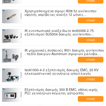
επαφή
Χρησιμοποιημένο σφυρί IK08 5J αντίκτυπου
υψηλής ακρίβειας άνοιξη 12 μήνες
εξουσιοδότησης
επαφή
IK εντυπωσιακό ανοξείδωτο iec60068-2-75
εξοπλισμού SUS304 δοκιμής αντίκτυπου
στοιχείων
επαφή
IK μηχανικές συσκευές IK01 δοκιμής αντίκτυπου
- πεδίο δοκιμών Alumimum σφυριών χάλυβα
εκκρεμών IK10
επαφή
Iec61000-4-2 εξοπλισμός δοκιμής EMC, 20 KV
ηλεκτροστατική γεννήτρια απαλλαγής
επαφή
Εξοπλισμός δοκιμής 300 Β EMC, οθόνη αφής
PLC γεννητριών κύματος αστραπής
επαφή