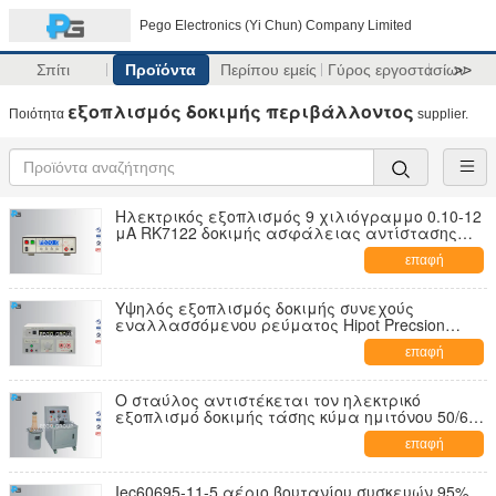
Pego Electronics (Yi Chun) Company Limited
Σπίτι
Προϊόντα
Περίπου εμείς
Γύρος εργοστασίων
>>
εξοπλισμός δοκιμής περιβάλλοντος
Ποιότητα
supplier.
Ηλεκτρικός εξοπλισμός 9 χιλιόγραμμο 0.10-12
μΑ RK7122 δοκιμής ασφάλειας αντίστασης
μόνωσης
επαφή
Υψηλός εξοπλισμός δοκιμής συνεχούς
εναλλασσόμενου ρεύματος Hipot Precsion
10KV/5KV για την οικιακή συσκευή
επαφή
Ο σταύλος αντιστέκεται τον ηλεκτρικό
εξοπλισμό δοκιμής τάσης κύμα ημιτόνου 50/60
Hz
επαφή
Iec60695-11-5 αέριο βουτανίου συσκευών 95%