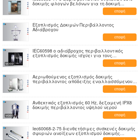
δοκιμής φλογών βελόνων για τη δοκιμή
κινδύνου ανάφλεξης
επαφή
Εξοπλισμός Δοκιμών Περιβάλλοντος
Αδιάβροχου
επαφή
IEC60598 ο αδιάβροχος περιβαλλοντικός
εξοπλισμός δοκιμής ισχύει για τους
υπαίθριους φωτισμούς
επαφή
Αεριωθούμενος εξοπλισμός δοκιμής
περιβάλλοντος απόδειξης εναλλασσόμενου
ρεύματος 220V με την περιστροφική πλάκα
επαφή
ανοξείδωτου
Ανθεκτικός εξοπλισμός 60 Hz, δεξαμενή IPX8
δοκιμής περιβάλλοντος υψηλού νερού
επαφή
Iec60068-2-75 διευθετήσιμες συσκευές δοκιμής
σφυριών ανοίξεων εξοπλισμού δοκιμής
αντίκτυπου για το εργαστήριο