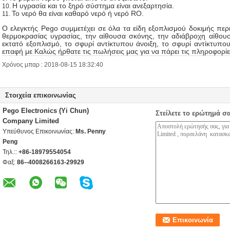
Η υγρασία και το ξηρό σύστημα είναι ανεξαρτησία.
10.
Το νερό θα είναι καθαρό νερό ή νερό RO.
11.
Ο ελεγκτής Pego συμμετέχει σε όλα τα είδη εξοπλισμού δοκιμής πε
θερμοκρασίας υγρασίας, την αίθουσα σκόνης, την αδιάβροχη αίθουσ
εκτατό εξοπλισμό, το σφυρί αντίκτυπου άνοιξη, το σφυρί αντίκτυπου
επαφή με Καλώς ήρθατε τις πωλήσεις μας για να πάρει τις πληροφορίε
Χρόνος μπαρ : 2018-08-15 18:32:40
Στοιχεία επικοινωνίας
Pego Electronics (Yi Chun)
Στείλετε το ερώτημά σ
Company Limited
Υπεύθυνος Επικοινωνίας:
Ms. Penny
Peng
Τηλ.::
+86-18979554054
Φαξ:
86--4008266163-29929