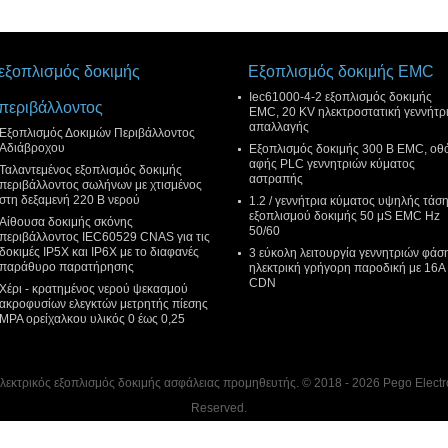
εξοπλισμός δοκιμής
Εξοπλισμός δοκιμής EMC
Iec61000-4-2 εξοπλισμός δοκιμής
περιβάλλοντος
EMC, 20 KV ηλεκτροστατική γεννήτρ
απαλλαγής
Εξοπλισμός Δοκιμών Περιβάλλοντος
Αδιάβροχου
Εξοπλισμός δοκιμής 300 Β EMC, οθ
αφής PLC γεννητριών κύματος
Ταλαντεμένος εξοπλισμός δοκιμής
αστραπής
περιβάλλοντος σωλήνων με χτισμένος
στη δεξαμενή 220 Β νερού
1.2 / γεννήτρια κύματος υψηλής τάσ
εξοπλισμού δοκιμής 50 μS EMC Hz
Αίθουσα δοκιμής σκόνης
50/60
περιβάλλοντος IEC60529 CNAS για τις
δοκιμές IP5X και IP6X με το διαφανές
3 εύκολη λειτουργία γεννητριών φάσ
παράθυρο παρατήρησης
ηλεκτρική γρήγορη παροδική με 16A
CDN
Χέρι - κρατημένος νερού ψεκασμού
ακροφυσίων ελεγκτών μετρητής πίεσης
MPA ορείχαλκου υλικός 0 έως 0,25
ηλεκτρικός εξοπλισμός δοκιμής ασφάλειας προμηθευτής. © 2018 - 2026 Pego Electro
Reserved.