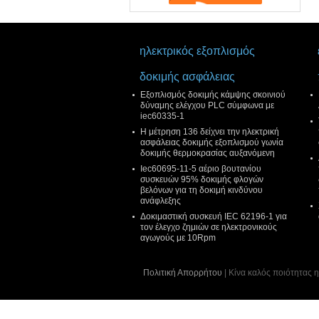
ηλεκτρικός εξοπλισμός
δοκιμής ασφάλειας
Εξοπλισμός δοκιμής κάμψης σκοινιού
δύναμης ελέγχου PLC σύμφωνα με
iec60335-1
Η μέτρηση 136 δείχνει την ηλεκτρική
ασφάλειας δοκιμής εξοπλισμού γωνία
δοκιμής θερμοκρασίας αυξανόμενη
Iec60695-11-5 αέριο βουτανίου
συσκευών 95% δοκιμής φλογών
βελόνων για τη δοκιμή κινδύνου
ανάφλεξης
Δοκιμαστική συσκευή IEC 62196-1 για
τον έλεγχο ζημιών σε ηλεκτρονικούς
αγωγούς με 10Rpm
Πολιτική Απορρήτου
| Κίνα καλός ποιότητας 