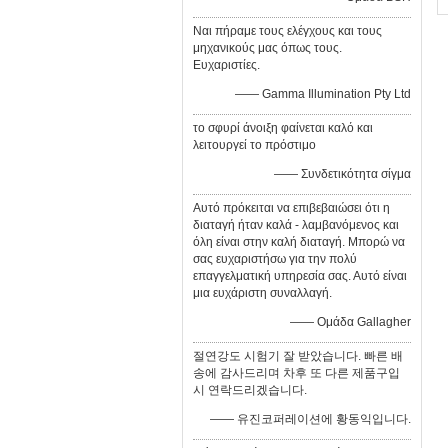
Ναι πήραμε τους ελέγχους και τους
μηχανικούς μας όπως τους.
Ευχαριστίες.
—— Gamma Illumination Pty Ltd
το σφυρί άνοιξη φαίνεται καλό και
λειτουργεί το πρόστιμο
—— Συνδετικότητα σίγμα
Αυτό πρόκειται να επιβεβαιώσει ότι η
διαταγή ήταν καλά - λαμβανόμενος και
όλη είναι στην καλή διαταγή. Μπορώ να
σας ευχαριστήσω για την πολύ
επαγγελματική υπηρεσία σας. Αυτό είναι
μια ευχάριστη συναλλαγή.
—— Ομάδα Gallagher
절연강도 시험기 잘 받았습니다. 빠른 배
송에 감사드리며 차후 또 다른 제품구입
시 연락드리겠습니다.
—— 유진코퍼레이션에 황동익입니다.