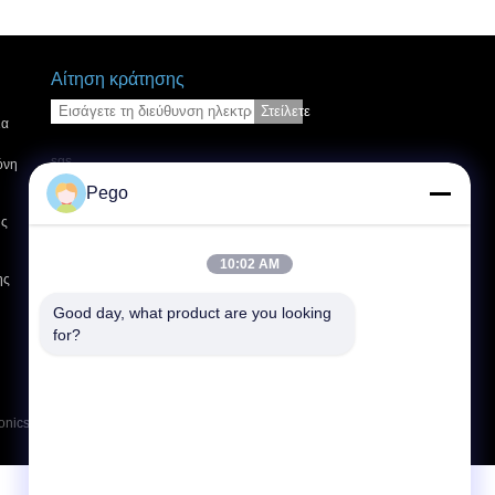
Αίτηση κράτησης
Στείλετε
ια
sgs
όνη
Pego
ης
E-Mail
Sitemap
|
Mobile Site
10:02 AM
ης
Good day, what product are you looking 
for?
nics (Yi Chun) Company Limited. All Rights