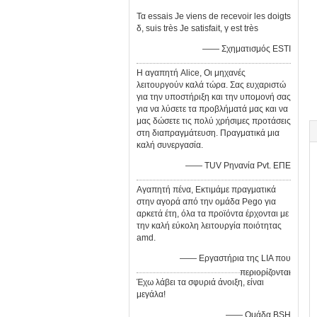
Τα essais Je viens de recevoir les doigts
δ, suis très Je satisfait, γ est très
—— Σχηματισμός ESTI
Η αγαπητή Alice, Οι μηχανές
λειτουργούν καλά τώρα. Σας ευχαριστώ
για την υποστήριξη και την υπομονή σας
για να λύσετε τα προβλήματά μας και να
μας δώσετε τις πολύ χρήσιμες προτάσεις
στη διαπραγμάτευση. Πραγματικά μια
καλή συνεργασία.
—— TUV Ρηνανία Pvt. ΕΠΕ
Αγαπητή πένα, Εκτιμάμε πραγματικά
στην αγορά από την ομάδα Pego για
αρκετά έτη, όλα τα προϊόντα έρχονται με
την καλή εύκολη λειτουργία ποιότητας
amd.
—— Εργαστήρια της LIA που
περιορίζονται
Έχω λάβει τα σφυριά άνοιξη, είναι
μεγάλα!
—— Ομάδα BSH