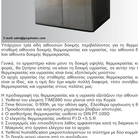
Υπάρχουν τρία είδη αιθουσών δοκιμής περιβάλλοντος για τη θερμο
σταθερή αίθουσα δοκιμής θερμοκρασίας και υγρασίας, την αίθουσα δο
low αίθουσα δοκιμής θερμοκρασίας.
Γενικά, το εργαστήριο κάνει μόνο τη δοκιμή υψηλής θερμοκρασίας κ
φορές, θα ζητήσει επίσης να κάνει τη δοκιμή υγρασίας, σε αυτήν τη
θερμοκρασίας και υγρασίας είναι ένας εξοπλισμός μούστου.
Οι αρχές εργασίας της σταθερής αίθουσας υγρασίας θερμοκρασίας κ
είναι οι ίδιες, και η τιμή δεν έχει καμία πολλή διαφορά, τόσο συν
θερμοκρασίας και υγρασίας στους πελάτες μας.
Η προδιαγραφή της θερμοκρασίας και η υγρασία εξετάζουν την αίθου
Υιοθετεί τον ελεγκτή TIME880 που γίνεται από την Κορέα
1.
2.Time θέτοντας: 0-999h, με την οθόνη αφής. Ελεύθερα οργάνωση η θ
Προειδοποίηση και ανίχνευση μηχανικών βλαβών αποτυχίας.
3.
Ο αισθητήρας θερμοκρασίας υιοθετεί το DIN PT-100Ω
4.
Ο ελεγκτής θερμοκρασίας υιοθετεί P.I.D.+S.S.R.
5.
Συναγερμός εάν οποιοδήποτε λάθος εμφανίστηκε κατά τη διάρκεια τη
6.
Μακρινός στο όργανο ελέγχου και το αρχείο.
7.
Υιοθετεί humidification μικροϋπολογιστών το σύστημα με δύο κομμά
8.
Το βαρέλι νερού γίνεται από το ανοξείδωτο.
9.