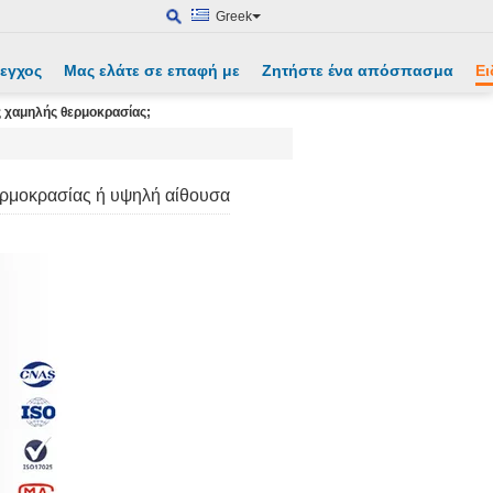
Greek
λεγχος
Μας ελάτε σε επαφή με
Ζητήστε ένα απόσπασμα
Ει
ς χαμηλής θερμοκρασίας;
θερμοκρασίας ή υψηλή αίθουσα