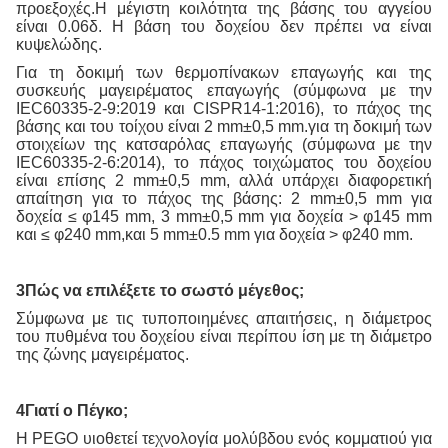
προεξοχές.Η μέγιστη κοιλότητα της βάσης του αγγείου
είναι 0.06δ. Η βάση του δοχείου δεν πρέπει να είναι
κυψελώδης.
Για τη δοκιμή των θερμοπίνακων επαγωγής και της
συσκευής μαγειρέματος επαγωγής (σύμφωνα με την
IEC60335-2-9:2019 και CISPR14-1:2016), το πάχος της
βάσης και του τοίχου είναι 2 mm±0,5 mm.για τη δοκιμή των
στοιχείων της κατσαρόλας επαγωγής (σύμφωνα με την
IEC60335-2-6:2014), το πάχος τοιχώματος του δοχείου
είναι επίσης 2 mm±0,5 mm, αλλά υπάρχει διαφορετική
απαίτηση για το πάχος της βάσης: 2 mm±0,5 mm για
δοχεία ≤ φ145 mm, 3 mm±0,5 mm για δοχεία > φ145 mm
και ≤ φ240 mm,και 5 mm±0.5 mm για δοχεία > φ240 mm.
3Πώς να επιλέξετε το σωστό μέγεθος;
Σύμφωνα με τις τυποποιημένες απαιτήσεις, η διάμετρος
του πυθμένα του δοχείου είναι περίπου ίση με τη διάμετρο
της ζώνης μαγειρέματος.
4Γιατί ο Πέγκο;
Η PEGO υιοθετεί τεχνολογία μολύβδου ενός κομματιού για