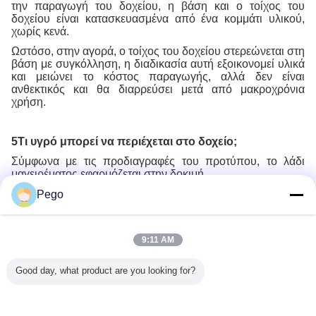
την παραγωγή του δοχείου, η βάση και ο τοίχος του
δοχείου είναι κατασκευασμένα από ένα κομμάτι υλικού,
χωρίς κενά.
Ωστόσο, στην αγορά, ο τοίχος του δοχείου στερεώνεται στη
βάση με συγκόλληση, η διαδικασία αυτή εξοικονομεί υλικά
και μειώνει το κόστος παραγωγής, αλλά δεν είναι
ανθεκτικός και θα διαρρεύσει μετά από μακροχρόνια
χρήση.
5Τι υγρό μπορεί να περιέχεται στο δοχείο;
Σύμφωνα με τις προδιαγραφές του προτύπου, το λάδι
μαγειρέματος εφαρμόζεται στην δοκιμή.
Pego
Recommended Products
9:11 AM
Good day, what product are you looking for?
851-3
Ρυθμιστής τάσης
Προσαρμόσιμο
IEC60335-2-14
IPX8 Μ
σμένο
μετασχηματιστή
Παρόμοιο
δοκι
γγυλό
απομόνωσης
ανιχνευτικό
προστασί