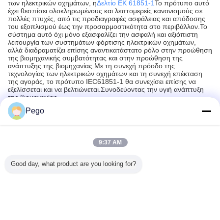
των ηλεκτρικών οχημάτων, η
Δελτίο ΕΚ 61851-1
Το πρότυπο αυτό
έχει θεσπίσει ολοκληρωμένους και λεπτομερείς κανονισμούς σε
πολλές πτυχές, από τις προδιαγραφές ασφάλειας και απόδοσης
του εξοπλισμού έως την προσαρμοστικότητα στο περιβάλλον.Το
σύστημα αυτό όχι μόνο εξασφαλίζει την ασφαλή και αξιόπιστη
λειτουργία των συστημάτων φόρτισης ηλεκτρικών οχημάτων,
αλλά διαδραματίζει επίσης αναντικατάστατο ρόλο στην προώθηση
της βιομηχανικής συμβατότητας και στην προώθηση της
ανάπτυξης της βιομηχανίας.Με τη συνεχή πρόοδο της
τεχνολογίας των ηλεκτρικών οχημάτων και τη συνεχή επέκταση
της αγοράς, το πρότυπο IEC61851-1 θα συνεχίσει επίσης να
εξελίσσεται και να βελτιώνεται.Συνοδεύοντας την υγιή ανάπτυξη
της βιομηχανίας.
Pego
Recommended Products
9:37 AM
Good day, what product are you looking for?
9 Ψηλός
6.0KW αδιάβροχη
Συμμορφούμενο
Ενωμένη
Προσαρμ
 δοκιμής
αίθουσα δοκιμής
με την IEC62262
προστασία
IEC 6052
οχή με
ανοξείδωτου για
2J Ενεργειακή
iec60335-
Υψίστης 
4 από
IPX3 IPX4
αξία Ελατήριο
1/IEC60529/IEC61032
Ταν
ίδωτο
σφυρί με
εισόδου δάχτυλων
Αυτοκινη
αι έλεγχο
ισοδύναμη μάζα
IP δοκιμής
ελεγκτής 
Γλώσσα αλλαγής