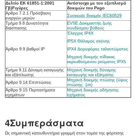
Δελτίο ΕΚ 6
1851-1:2001
Αντίστοιχα με τον εξοπλισμό
Γ
β)
F
ιγύρες
δοκιμών του Pego
Άρθρο 7.2.1 Πρόσβαση
Συσκευές δοκιμής IEC60529
ενεργών μερών
Τμήμα 9.8 Δυνατότητα
EVSE Δοκιμαστής ζωής
διάσπασης
συνδέσμου βύθους
Έλεγχος IP4X
IP5X Θάλαμος σκόνης
Άρθρο 9.9 βαθμοί IP
IPX4 Δορυφόρος ταλαντώματος
Μηχανή δοκιμής πίδακας
αεριωθούμενου ρεύματος IPX5
Τμήμα 9.11 Δύναμη εισαγωγής
Μηχανή δοκιμής δύναμης
και εξάπλωσης
εισαγωγής και εξάτμισης
Μηχανή δοκιμής πτώσης (ύψος
Άρθρο 9.14 Επιπτώσεις
πτώσης: 1m)
Άρθρο 9.15 Περπατήματα
Μηχανή δοκιμής οδήγησης
οχημάτων
οχήματος
4Συμπεράσματα
Ως σημαντική κατευθυντήρια γραμμή στον τομέα της φόρτισης