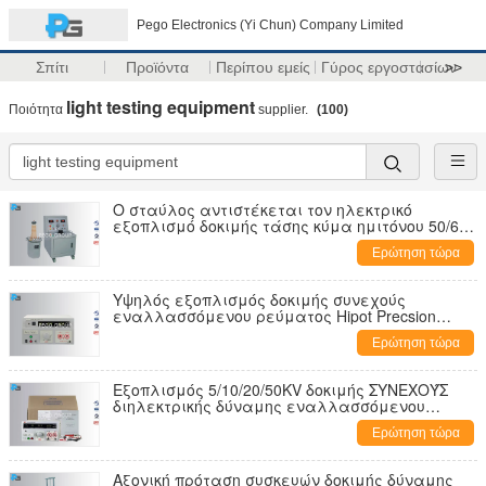
Pego Electronics (Yi Chun) Company Limited
Σπίτι
Προϊόντα
Περίπου εμείς
Γύρος εργοστασίων
>>
light testing equipment
Ποιότητα
supplier.
(100)
Ο σταύλος αντιστέκεται τον ηλεκτρικό
εξοπλισμό δοκιμής τάσης κύμα ημιτόνου 50/60
Hz
Ερώτηση τώρα
Υψηλός εξοπλισμός δοκιμής συνεχούς
εναλλασσόμενου ρεύματος Hipot Precsion
10KV/5KV για την οικιακή συσκευή
Ερώτηση τώρα
Εξοπλισμός 5/10/20/50KV δοκιμής ΣΥΝΕΧΟΎΣ
διηλεκτρικής δύναμης εναλλασσόμενου
ρεύματος με την πιστοποίηση CE
Ερώτηση τώρα
Αξονική πρόταση συσκευών δοκιμής δύναμης