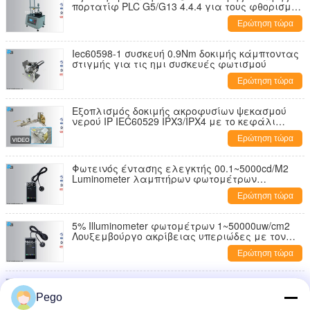
πορτατίφ PLC G5/G13 4.4.4 για τους φθορισμού
λαμπτήρες
Ερώτηση τώρα
Iec60598-1 συσκευή 0.9Nm δοκιμής κάμπτοντας
στιγμής για τις ημι συσκευές φωτισμού
Ερώτηση τώρα
Εξοπλισμός δοκιμής ακροφυσίων ψεκασμού
νερού IP IEC60529 IPX3/IPX4 με το κεφάλι
ψεκαστήρων ορείχαλκου
Ερώτηση τώρα
Φωτεινός έντασης ελεγκτής 00.1~5000cd/M2
Luminometer λαμπτήρων φωτομέτρων
οδηγημένος για τη δοκιμή περιοχών
Ερώτηση τώρα
5% Illuminometer φωτομέτρων 1~50000uw/cm2
Λουξεμβούργο ακρίβειας υπεριώδες με τον
ανιχνευτή
Ερώτηση τώρα
SUS304 αίθουσα δοκιμής αεριωθούμενων
ακροφυσίων ανεμιστήρων υψηλού ατμού
Pego
εξεταστικού εξοπλισμού PLC IP